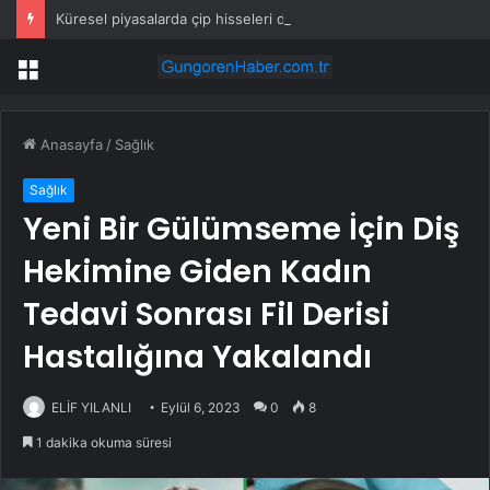
Küresel piyasalarda çip hisseleri depremi
Menü
Anasayfa
/
Sağlık
Sağlık
Yeni Bir Gülümseme İçin Diş
Hekimine Giden Kadın
Tedavi Sonrası Fil Derisi
Hastalığına Yakalandı
ELİF YILANLI
Eylül 6, 2023
0
8
1 dakika okuma süresi