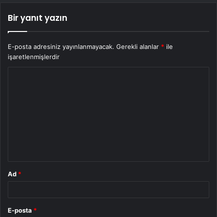
Bir yanıt yazın
E-posta adresiniz yayınlanmayacak.
Gerekli alanlar
*
ile
işaretlenmişlerdir
Y
o
r
u
m
*
Ad
*
E-posta
*