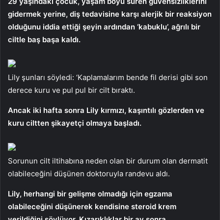
29 yaşındaki çocuk, yaşam boyu süren güvensizliklerini
gidermek yerine, diş tedavisine karşı alerjik bir reaksiyon
olduğunu iddia ettiği şeyin ardından ‘kabuklu’, ağrılı bir
ciltle baş başa kaldı.
Lily şunları söyledi: ‘Kaplamalarım bende fil derisi gibi son
derece kuru ve pul pul bir cilt bıraktı.
Ancak iki hafta sonra Lily kırmızı, kaşıntılı gözlerden ve
kuru ciltten şikayetçi olmaya başladı.
Sorunun cilt iltihabına neden olan bir durum olan dermatit
olabileceğini düşünen doktoruyla randevu aldı.
Lily, herhangi bir gelişme olmadığı için egzama
olabileceğini düşünerek kendisine steroid krem ​​
verildiğini söylüyor. Kızarıklıklar bir ay sonra