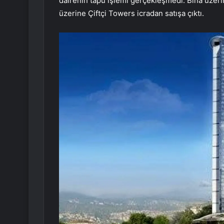
dairenin tapu işlemi gerçekleşmedi. Bina üzeri
üzerine Çiftçi Towers icradan satışa çıktı.