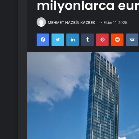
milyonlarca eu
MEHMET HAZBİN KAZBEK
Ekim 11, 2025
Facebook
Twitter
LinkedIn
Tumblr
Pinterest
Reddit