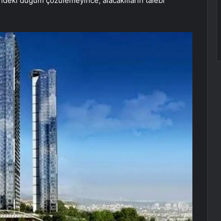
ndeki düğüm çözülemeyince, alacaklıların talebi