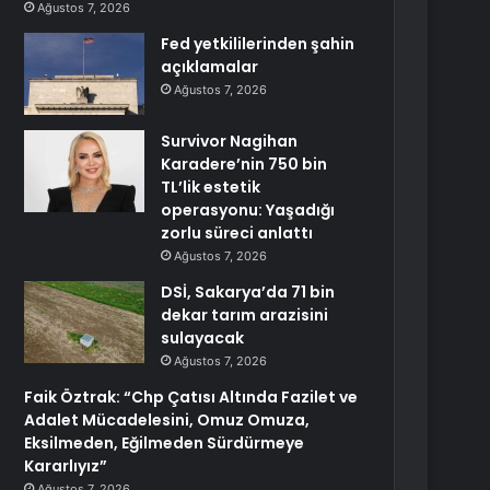
Ağustos 7, 2026
Fed yetkililerinden şahin
açıklamalar
Ağustos 7, 2026
Survivor Nagihan
Karadere’nin 750 bin
TL’lik estetik
operasyonu: Yaşadığı
zorlu süreci anlattı
Ağustos 7, 2026
DSİ, Sakarya’da 71 bin
dekar tarım arazisini
sulayacak
Ağustos 7, 2026
Faik Öztrak: “Chp Çatısı Altında Fazilet ve
Adalet Mücadelesini, Omuz Omuza,
Eksilmeden, Eğilmeden Sürdürmeye
Kararlıyız”
Ağustos 7, 2026