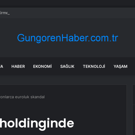
irme ve Kozağaç içme suyu hatları yenileniyor
FA
HABER
EKONOMI
SAĞLIK
TEKNOLOJI
YAŞAM
yonlarca euroluk skandal
 holdinginde