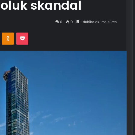
roluk skandal
0
0
1 dakika okuma süresi
VKontakte
Odnoklassniki
Pocket