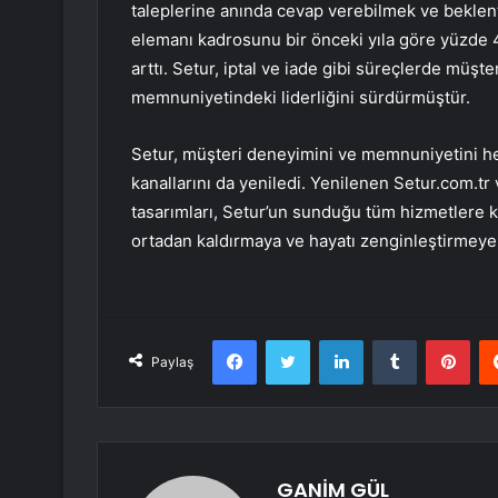
taleplerine anında cevap verebilmek ve beklenti
elemanı kadrosunu bir önceki yıla göre yüzde 43 
arttı. Setur, iptal ve iade gibi süreçlerde müş
memnuniyetindeki liderliğini sürdürmüştür.
Setur, müşteri deneyimini ve memnuniyetini he
kanallarını da yeniledi. Yenilenen Setur.com.tr 
tasarımları, Setur’un sunduğu tüm hizmetlere ko
ortadan kaldırmaya ve hayatı zenginleştirmeye
Facebook
Twitter
LinkedIn
Tumblr
Pint
Paylaş
GANİM GÜL