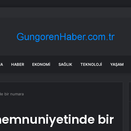
 gezisi kabusa döndü! Rus turistten “Welcome to Türkiye” göndermesi
FA
HABER
EKONOMI
SAĞLIK
TEKNOLOJI
YAŞAM
de bir numara
memnuniyetinde bir