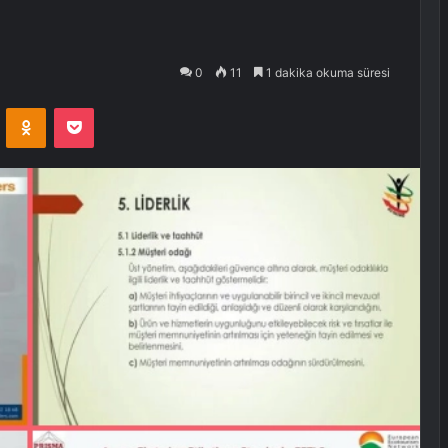
0
11
1 dakika okuma süresi
VKontakte
Odnoklassniki
Pocket