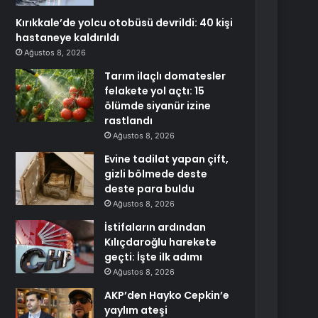
Kırıkkale’de yolcu otobüsü devrildi: 40 kişi
hastaneye kaldırıldı
Ağustos 8, 2026
Tarım ilaçlı domatesler
felakete yol açtı: 15
ölümde siyanür izine
rastlandı
Ağustos 8, 2026
Evine tadilat yapan çift,
gizli bölmede deste
deste para buldu
Ağustos 8, 2026
İstifaların ardından
Kılıçdaroğlu harekete
geçti: İşte ilk adımı
Ağustos 8, 2026
AKP’den Hayko Cepkin’e
yaylım ateşi