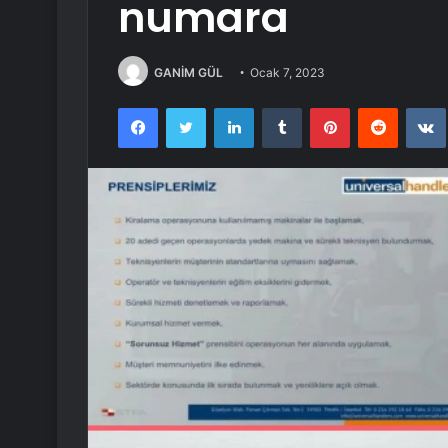
numara
GANİM GÜL
Ocak 7, 2023
Facebook
Twitter
LinkedIn
Tumblr
Pinterest
Reddit