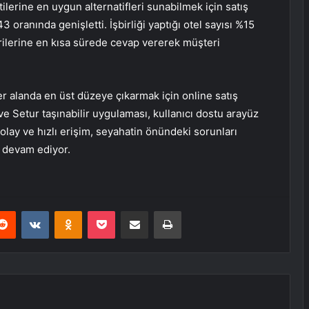
lerine en uygun alternatifleri sunabilmek için satış
oranında genişletti. İşbirliği yaptığı otel sayısı %15
terilerine en kısa sürede cevap vererek müşteri
r alanda en üst düzeye çıkarmak için online satış
ve Setur taşınabilir uygulaması, kullanıcı dostu arayüz
lay ve hızlı erişim, seyahatin önündeki sorunları
 devam ediyor.
erest
Reddit
VKontakte
Odnoklassniki
Pocket
E-Posta ile paylaş
Yazdır