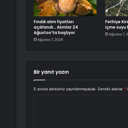
Fındık alım fiyatları
Fethiye Ki
açıklandı… Alımlar 24
içme suyu h
Ağustos’ta başlıyor
Ağustos 7, 
Ağustos 7, 2026
Bir yanıt yazın
E-posta adresiniz yayınlanmayacak.
Gerekli alanlar
*
i
Y
o
r
u