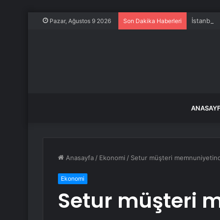
İstanbul
Pazar, Ağustos 9 2026
Son Dakika Haberleri
ANASAY
Anasayfa
/
Ekonomi
/
Setur müşteri memnuniyetin
Ekonomi
Setur müşteri 