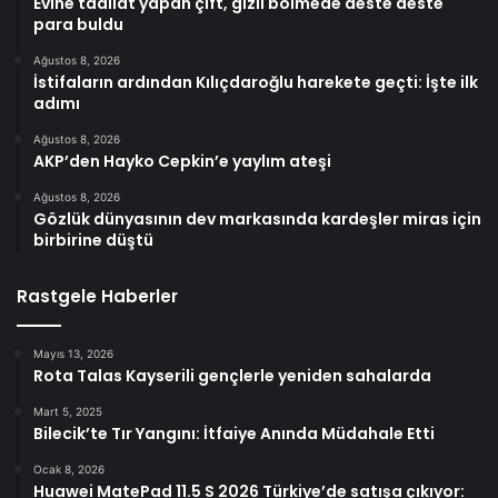
Evine tadilat yapan çift, gizli bölmede deste deste
para buldu
Ağustos 8, 2026
İstifaların ardından Kılıçdaroğlu harekete geçti: İşte ilk
adımı
Ağustos 8, 2026
AKP’den Hayko Cepkin’e yaylım ateşi
Ağustos 8, 2026
Gözlük dünyasının dev markasında kardeşler miras için
birbirine düştü
Rastgele Haberler
Mayıs 13, 2026
Rota Talas Kayserili gençlerle yeniden sahalarda
Mart 5, 2025
Bilecik’te Tır Yangını: İtfaiye Anında Müdahale Etti
Ocak 8, 2026
Huawei MatePad 11.5 S 2026 Türkiye’de satışa çıkıyor: