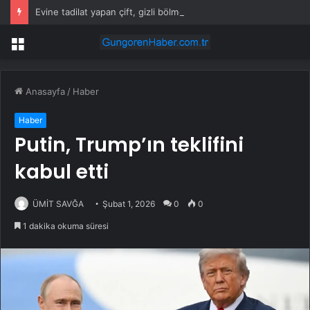
Evine tadilat yapan çift, gizli bölmede deste deste para buldu
Menü
Anasayfa
/
Haber
Haber
Putin, Trump’ın teklifini
kabul etti
ÜMİT SAVĞA
Şubat 1, 2026
0
0
1 dakika okuma süresi