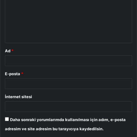
r
u
m
*
Ad
*
E-posta
*
İnternet sitesi
Daha sonraki yorumlarımda kullanılması için adım, e-posta
adresim ve site adresim bu tarayıcıya kaydedilsin.