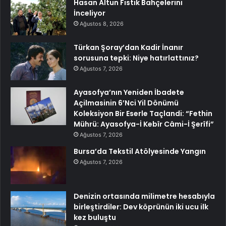
Hasan Altun Fıstık Bahçelerini
İnceliyor
Ağustos 8, 2026
Türkan Şoray’dan Kadir İnanır
sorusuna tepki: Niye hatırlattınız?
Ağustos 7, 2026
Ayasofya’nın Yeniden İbadete
Açilmasinin 6’Nci Yil Dönümü
Koleksiyon Bir Eserle Taçlandi: “Fethin
Mührü: Ayasofya-İ Kebîr Câmi-İ Şerîfi”
Ağustos 7, 2026
Bursa’da Tekstil Atölyesinde Yangın
Ağustos 7, 2026
Denizin ortasında milimetre hesabıyla
birleştirdiler: Dev köprünün iki ucu ilk
kez buluştu