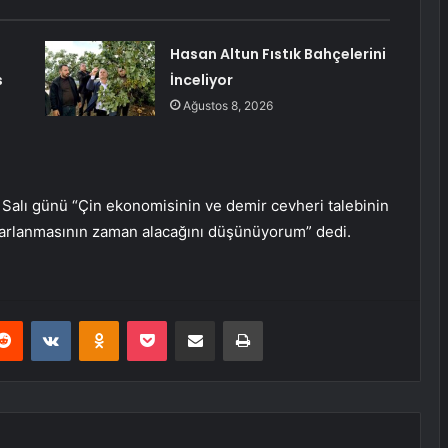
Hasan Altun Fıstık Bahçelerini
s
İnceliyor
Ağustos 8, 2026
 Salı günü “Çin ekonomisinin ve demir cevheri talebinin
oparlanmasının zaman alacağını düşünüyorum” dedi.
erest
Reddit
VKontakte
Odnoklassniki
Pocket
E-Posta ile paylaş
Yazdır