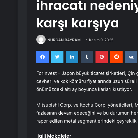
ihracatı nedeni
karşı karşıya
NURCAN BAYRAM
Kasım 9, 2025
Facebook
Twitter
LinkedIn
Tumblr
Pinterest
Reddit
ForInvest – Japon büyük ticaret şirketleri, Çin
cevheri ve kok kömürü fiyatlarında uzun süreli 
önümüzdeki altı ay boyunca karları kısıtlıyor.
Mitsubishi Corp.
ve
Itochu Corp.
yöneticileri, M
fazlasının devam edeceğini ve bu durumun her 
rapor edilen metal segmentlerindeki çeyreklik k
İlgili Makaleler