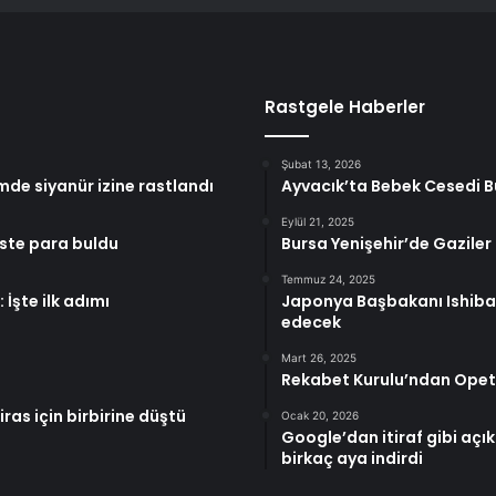
Rastgele Haberler
Şubat 13, 2026
ümde siyanür izine rastlandı
Ayvacık’ta Bebek Cesedi B
Eylül 21, 2025
este para buldu
Bursa Yenişehir’de Gaziler
Temmuz 24, 2025
 İşte ilk adımı
Japonya Başbakanı Ishiba, 
edecek
Mart 26, 2025
Rekabet Kurulu’ndan Opet
as için birbirine düştü
Ocak 20, 2026
Google’dan itiraf gibi aç
birkaç aya indirdi