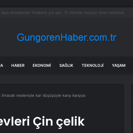
 tadilat yapan çift, gizli bölmede deste deste para buldu
FA
HABER
EKONOMI
SAĞLIK
TEKNOLOJI
YAŞAM
k ihracatı nedeniyle kar düşüşüyle karşı karşıya
vleri Çin çelik