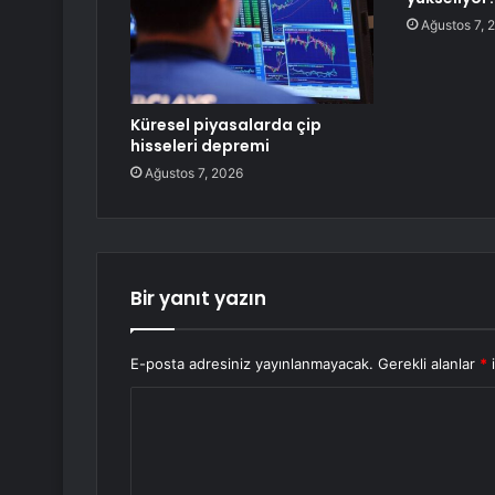
Ağustos 7, 
Küresel piyasalarda çip
hisseleri depremi
Ağustos 7, 2026
Bir yanıt yazın
E-posta adresiniz yayınlanmayacak.
Gerekli alanlar
*
i
Y
o
r