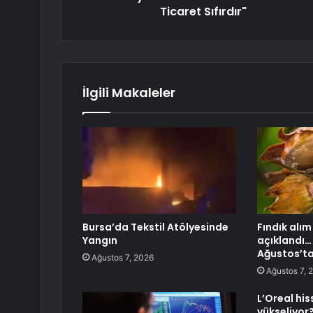
Ticaret Sıfırdır"
İlgili Makaleler
Bursa’da Tekstil Atölyesinde
Fındık alım 
Yangın
açıklandı…
Ağustos’ta
Ağustos 7, 2026
Ağustos 7, 
L’Oreal hi
yükseliyor