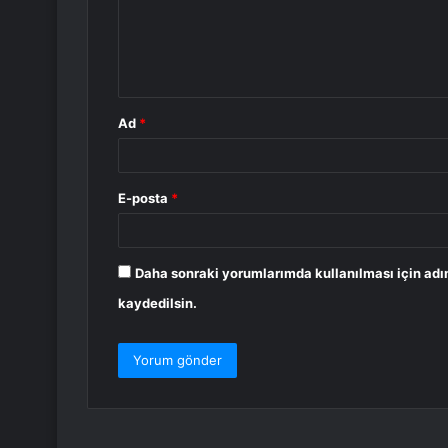
u
m
*
Ad
*
E-posta
*
Daha sonraki yorumlarımda kullanılması için adı
kaydedilsin.