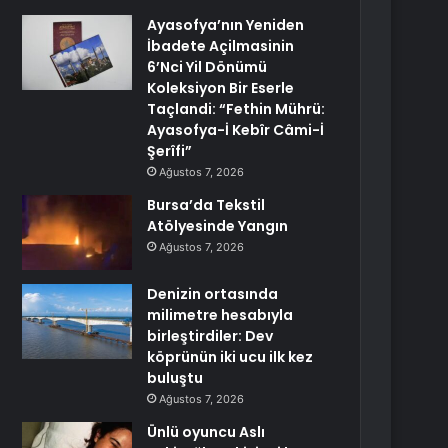
Ayasofya’nın Yeniden
İbadete Açilmasinin
6’Nci Yil Dönümü
Koleksiyon Bir Eserle
Taçlandi: “Fethin Mührü:
Ayasofya-İ Kebîr Câmi-İ
Şerîfi”
Ağustos 7, 2026
Bursa’da Tekstil
Atölyesinde Yangın
Ağustos 7, 2026
Denizin ortasında
milimetre hesabıyla
birleştirdiler: Dev
köprünün iki ucu ilk kez
buluştu
Ağustos 7, 2026
Ünlü oyuncu Aslı