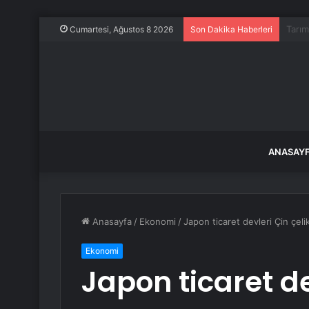
Evine
Cumartesi, Ağustos 8 2026
Son Dakika Haberleri
ANASAY
Anasayfa
/
Ekonomi
/
Japon ticaret devleri Çin çeli
Ekonomi
Japon ticaret de