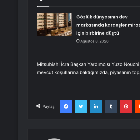
Gözlük dünyasının dev
markasında kardeşler mira
için birbirine düştü
Ağustos 8, 2026
Mitsubishi İcra Başkan Yardımcısı Yuzo Nouchi
mevcut koşullarına baktığımızda, piyasanın t
Facebook
Twitter
LinkedIn
Tumblr
Pint
Paylaş