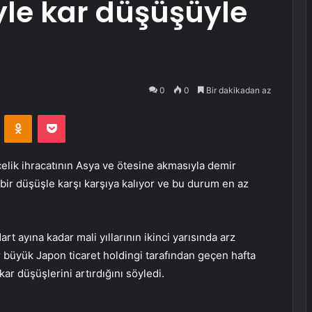
yle kar düşüşüyle
0
0
Bir dakikadan az
VKontakte
Odnoklassniki
Pocket
 çelik ihracatının Asya ve ötesine akmasıyla demir
bir düşüşle karşı karşıya kalıyor ve bu durum en az
art ayına kadar mali yıllarının ikinci yarısında arz
büyük Japon ticaret holdingi tarafından geçen hafta
ar düşüşlerini artırdığını söyledi.