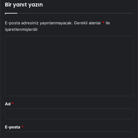
Bir yanıt yazın
E-posta adresiniz yayınlanmayacak.
Gerekli alanlar
*
ile
işaretlenmişlerdir
Y
o
r
u
m
*
Ad
*
E-posta
*