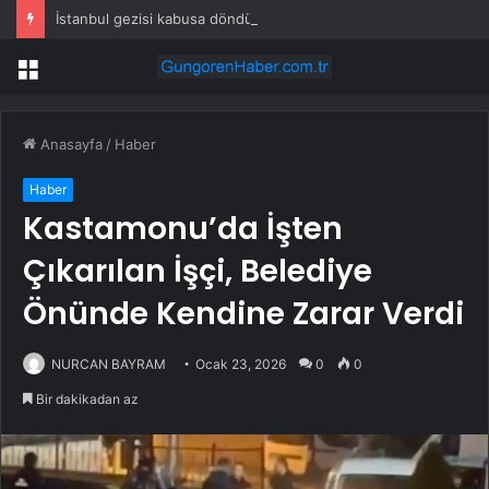
İstanbul gezisi kabusa döndü! Rus turistten “Welcome to Türkiye” göndermesi
Menü
Anasayfa
/
Haber
Haber
Kastamonu’da İşten
Çıkarılan İşçi, Belediye
Önünde Kendine Zarar Verdi
NURCAN BAYRAM
Ocak 23, 2026
0
0
Bir dakikadan az