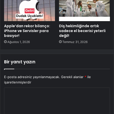
Apple’dan rekor bilanço:
Diş hekimliğinde artık
iPhone ve Servisler para
sadece el becerisi yeterli
basıyor!
değil!
Ağustos 1, 2026
Temmuz 31, 2026
Bir yanıt yazın
E-posta adresiniz yayınlanmayacak.
Gerekli alanlar
*
ile
işaretlenmişlerdir
Y
o
r