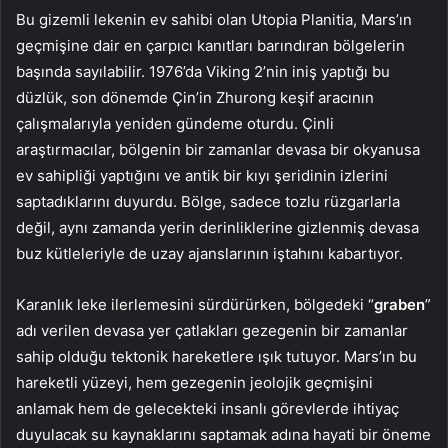
Bu gizemli lekenin ev sahibi olan Utopia Planitia, Mars’ın
geçmişine dair en çarpıcı kanıtları barındıran bölgelerin
başında sayılabilir. 1976’da Viking 2’nin iniş yaptığı bu
düzlük, son dönemde Çin’in Zhurong keşif aracının
çalışmalarıyla yeniden gündeme oturdu. Çinli
araştırmacılar, bölgenin bir zamanlar devasa bir okyanusa
ev sahipliği yaptığını ve antik bir kıyı şeridinin izlerini
saptadıklarını duyurdu. Bölge, sadece tozlu rüzgarlarla
değil, aynı zamanda yerin derinliklerine gizlenmiş devasa
buz kütleleriyle de uzay ajanslarının iştahını kabartıyor.
Karanlık leke ilerlemesini sürdürürken, bölgedeki “
graben
”
adı verilen devasa yer çatlakları gezegenin bir zamanlar
sahip olduğu tektonik hareketlere ışık tutuyor. Mars’ın bu
hareketli yüzeyi, hem gezegenin jeolojik geçmişini
anlamak hem de gelecekteki insanlı görevlerde ihtiyaç
duyulacak su kaynaklarını saptamak adına hayati bir öneme