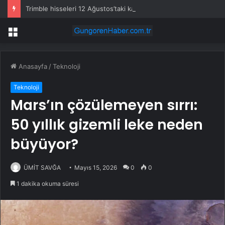
Trimble hisseleri 12 Ağustos’taki kârda %6 hareket edebilir
Menü
Anasayfa
/
Teknoloji
Teknoloji
Mars’ın çözülemeyen sırrı:
50 yıllık gizemli leke neden
büyüyor?
ÜMİT SAVĞA
Mayıs 15, 2026
0
0
1 dakika okuma süresi