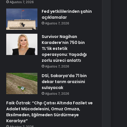
Ağustos 7, 2026
Fed yetkililerinden şahin
açıklamalar
Ağustos 7, 2026
Survivor Nagihan
Karadere’nin 750 bin
TL’lik estetik
operasyonu: Yaşadığı
zorlu süreci anlattı
Ağustos 7, 2026
DSİ, Sakarya’da 71 bin
dekar tarım arazisini
sulayacak
Ağustos 7, 2026
Faik Öztrak: “Chp Çatısı Altında Fazilet ve
Adalet Mücadelesini, Omuz Omuza,
Eksilmeden, Eğilmeden Sürdürmeye
Kararlıyız”
Ağustos 7, 2026