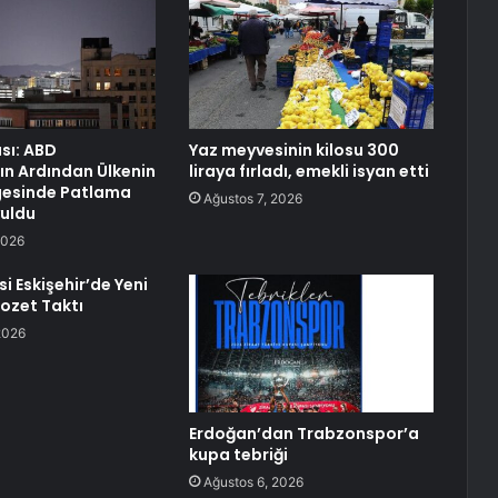
sı: ABD
Yaz meyvesinin kilosu 300
nın Ardından Ülkenin
liraya fırladı, emekli isyan etti
gesinde Patlama
Ağustos 7, 2026
yuldu
2026
si Eskişehir’de Yeni
Rozet Taktı
2026
Erdoğan’dan Trabzonspor’a
kupa tebriği
Ağustos 6, 2026