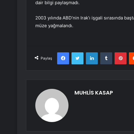
dair bilgi paylaşmadı.
2003 yılında ABD’nin Irak’ı işgali sırasında baş
müze yağmalandı.
Facebook
Twitter
LinkedIn
Tumblr
Pint
Paylaş
MUHLİS KASAP