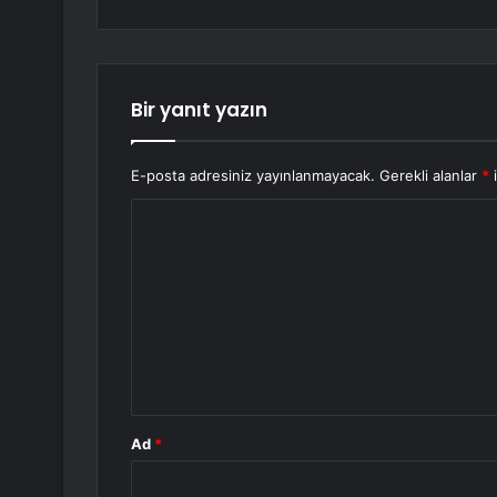
Bir yanıt yazın
E-posta adresiniz yayınlanmayacak.
Gerekli alanlar
*
i
Y
o
r
u
m
*
Ad
*