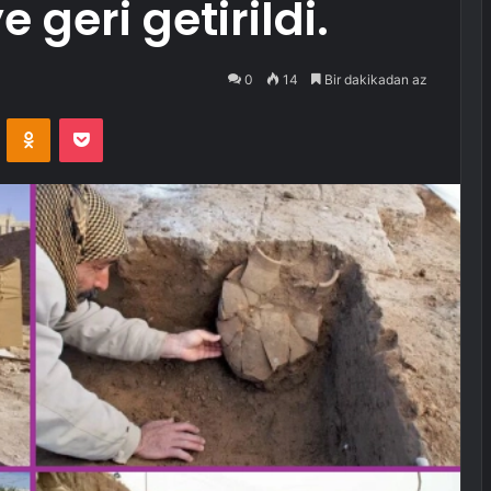
e geri getirildi.
0
14
Bir dakikadan az
VKontakte
Odnoklassniki
Pocket