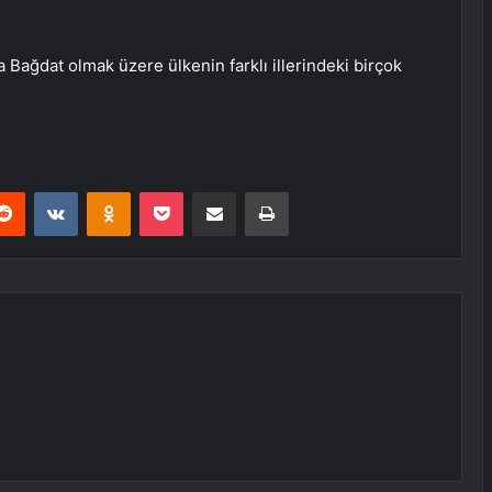
ta Bağdat olmak üzere ülkenin farklı illerindeki birçok
erest
Reddit
VKontakte
Odnoklassniki
Pocket
E-Posta ile paylaş
Yazdır