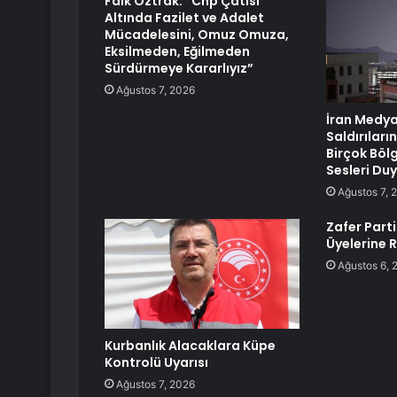
Faik Öztrak: “Chp Çatısı
Altında Fazilet ve Adalet
Mücadelesini, Omuz Omuza,
Eksilmeden, Eğilmeden
Sürdürmeye Kararlıyız”
Ağustos 7, 2026
İran Medya
Saldırıları
Birçok Böl
Sesleri Du
Ağustos 7, 
Zafer Parti
Üyelerine 
Ağustos 6, 
Kurbanlık Alacaklara Küpe
Kontrolü Uyarısı
Ağustos 7, 2026