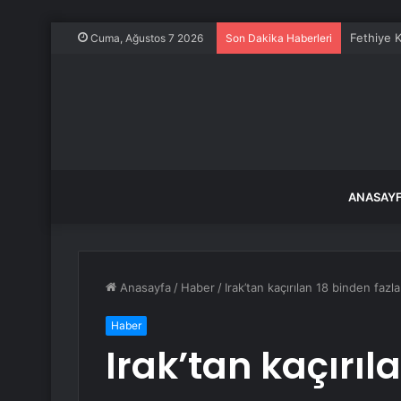
Fethiye K
Cuma, Ağustos 7 2026
Son Dakika Haberleri
ANASAY
Anasayfa
/
Haber
/
Irak’tan kaçırılan 18 binden fazla
Haber
Irak’tan kaçırıl