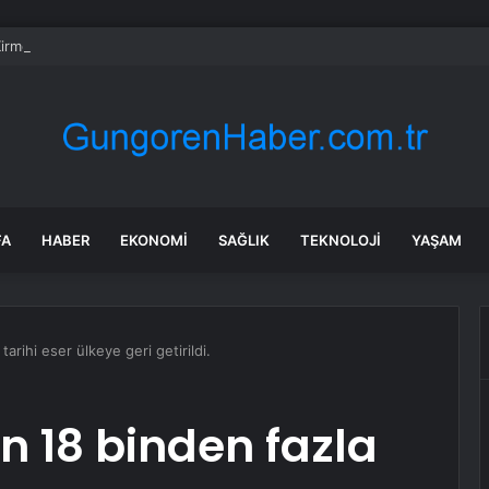
irme ve Kozağaç içme suyu hatları yenileniyor
FA
HABER
EKONOMI
SAĞLIK
TEKNOLOJI
YAŞAM
 tarihi eser ülkeye geri getirildi.
an 18 binden fazla