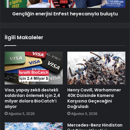
Gençliğin enerjisi EnFest heyecanıyla buluştu
İlgili Makaleler
Visa, yapay zekâ destekli
Henry Cavill, Warhammer
saldırıları önlemek için 2,4
40K Dizisinde Kamera
milyar dolara BioCatch’i
Karşısına Geçeceğini
alıyor
Doğruladı
Ağustos 5, 2026
Ağustos 5, 2026
Mercedes-Benz Hindistan