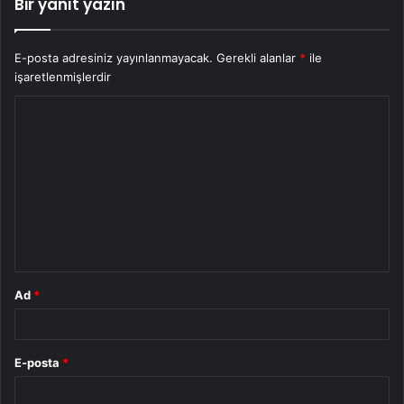
Bir yanıt yazın
E-posta adresiniz yayınlanmayacak.
Gerekli alanlar
*
ile
işaretlenmişlerdir
Y
o
r
u
m
*
Ad
*
E-posta
*