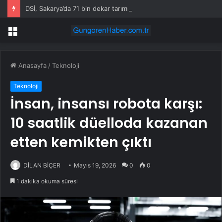
DSİ, Sakarya’da 71 bin dekar tarım arazisini sulayacak
Menü
Anasayfa
/
Teknoloji
Teknoloji
İnsan, insansı robota karşı:
10 saatlik düelloda kazanan
etten kemikten çıktı
DİLAN BİÇER
Mayıs 19, 2026
0
0
1 dakika okuma süresi