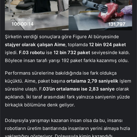
Şirketin verdiği sonuçlara göre Figure AI bünyesinde
stajyer olarak çalışan Aime
, toplamda
12 bin 924 paket
işledi.
F.03 robotu
ise
12 bin 732 paket
seviyesinde kaldı.
Böylece insan tarafı yarışı 192 paket farkla kazanmış oldu.
Performans sürelerine bakıldığında ise fark oldukça
küçüktü. Aime, paket başına
ortalama 2,79 saniyelik
işlem
süresine ulaştı. F.
03’ün ortalaması
ise 2,83 saniye
olarak
açıklandı. İki taraf arasındaki fark yalnızca saniyenin yüzde
birkaçlık bölümüne denk geliyor.
Dolayısıyla yarışmayı kazanan insan olsa da bu, insansı
robotların üretim bantlarında insanların yerini almaya hızla
yaklaştığını gösteriyor. Dolayısıyla kimin kazandığı