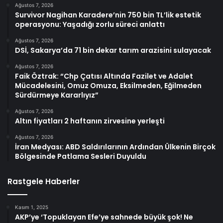
Ağustos 7, 2026
Survivor Nagihan Karadere’nin 750 bin TL’lik estetik
operasyonu: Yaşadığı zorlu süreci anlattı
Ağustos 7, 2026
DSİ, Sakarya’da 71 bin dekar tarım arazisini sulayacak
Ağustos 7, 2026
Faik Öztrak: “Chp Çatısı Altında Fazilet ve Adalet
Mücadelesini, Omuz Omuza, Eksilmeden, Eğilmeden
Sürdürmeye Kararlıyız”
Ağustos 7, 2026
Altın fiyatları 2 haftanın zirvesine yerleşti
Ağustos 7, 2026
İran Medyası: ABD Saldırılarının Ardından Ülkenin Birçok
Bölgesinde Patlama Sesleri Duyuldu
Rastgele Haberler
Kasım 1, 2025
AKP’ye ‘Topuklayan Efe’ye sahnede büyük şok! Ne