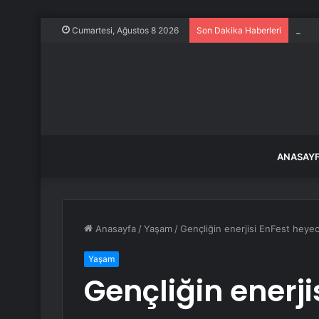
Evine
Cumartesi, Ağustos 8 2026
Son Dakika Haberleri
ANASAY
Anasayfa
/
Yaşam
/
Gençliğin enerjisi EnFest heyec
Yaşam
Gençliğin enerji