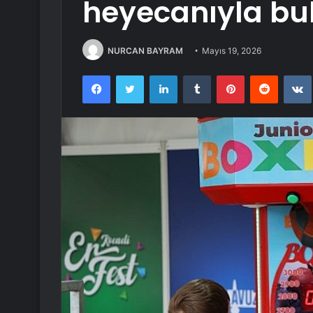
heyecanıyla bu
NURCAN BAYRAM
Mayıs 19, 2026
Facebook
Twitter
LinkedIn
Tumblr
Pinterest
Reddit