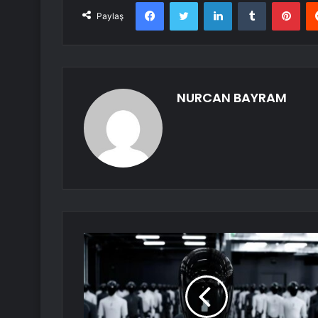
Facebook
Twitter
LinkedIn
Tumblr
Pint
Paylaş
NURCAN BAYRAM