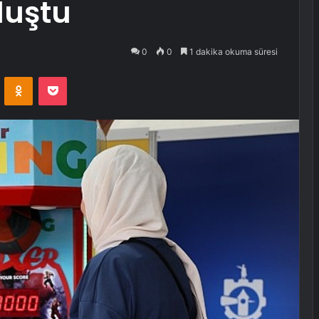
luştu
0
0
1 dakika okuma süresi
VKontakte
Odnoklassniki
Pocket