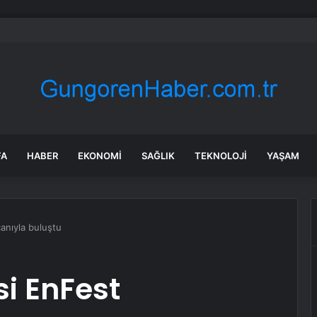
 tadilat yapan çift, gizli bölmede deste deste para buldu
FA
HABER
EKONOMI
SAĞLIK
TEKNOLOJI
YAŞAM
anıyla buluştu
si EnFest