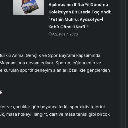
Açilmasinin 6’Nci Yil Dönümü
Koleksiyon Bir Eserle Taçlandi:
“Fethin Mührü: Ayasofya-İ
Kebîr Câmi-İ Şerîfi”
Ağustos 7, 2026
atürk’ü Anma, Gençlik ve Spor Bayramı kapsamında
ade Meydanı’nda devam ediyor. Sporun, eğlencenin ve
rde kurulan sportif deneyim alanları özellikle gençlerden
ER
er ve çocuklar gün boyunca farklı spor aktivitelerini
, masa hokeyi, langırt, dart ve masa tenisi gibi birçok