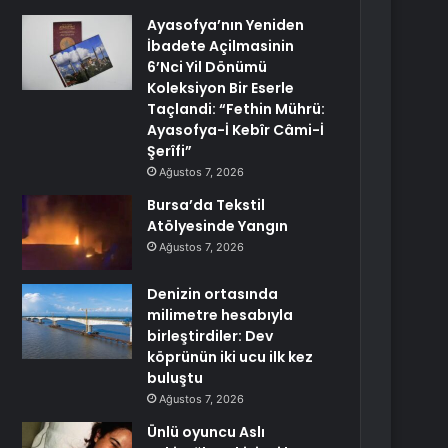
Ayasofya’nın Yeniden
İbadete Açilmasinin
6’Nci Yil Dönümü
Koleksiyon Bir Eserle
Taçlandi: “Fethin Mührü:
Ayasofya-İ Kebîr Câmi-İ
Şerîfi”
Ağustos 7, 2026
Bursa’da Tekstil
Atölyesinde Yangın
Ağustos 7, 2026
Denizin ortasında
milimetre hesabıyla
birleştirdiler: Dev
köprünün iki ucu ilk kez
buluştu
Ağustos 7, 2026
Ünlü oyuncu Aslı