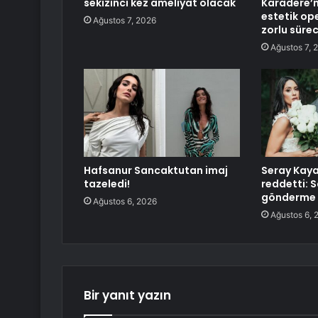
sekizinci kez ameliyat olacak
Karadere’ni
estetik op
Ağustos 7, 2026
zorlu sürec
Ağustos 7, 
Hafsanur Sancaktutan imaj
Seray Kaya
tazeledi!
reddetti: S
gönderme 
Ağustos 6, 2026
Ağustos 6, 
Bir yanıt yazın