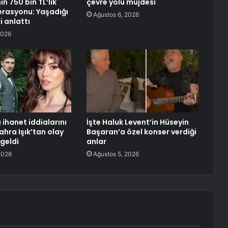
n 750 bin TL’lik
çevre yolu müjdesi
erasyonu: Yaşadığı
Ağustos 6, 2026
i anlattı
2026
 ihanet iddialarını
İşte Haluk Levent’in Hüseyin
ahra Işık’tan olay
Başaran’a özel konser verdiği
geldi
anlar
2026
Ağustos 5, 2026