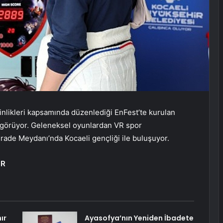
inlikleri kapsamında düzenlediği EnFest’te kurulan
i görüyor. Geleneksel oyunlardan VR spor
 İrade Meydanı’nda Kocaeli gençliği ile buluşuyor.
OR
ır
Ayasofya’nın Yeniden İbadete