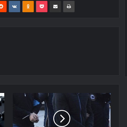
erest
Reddit
VKontakte
Odnoklassniki
Pocket
E-Posta ile paylaş
Yazdır