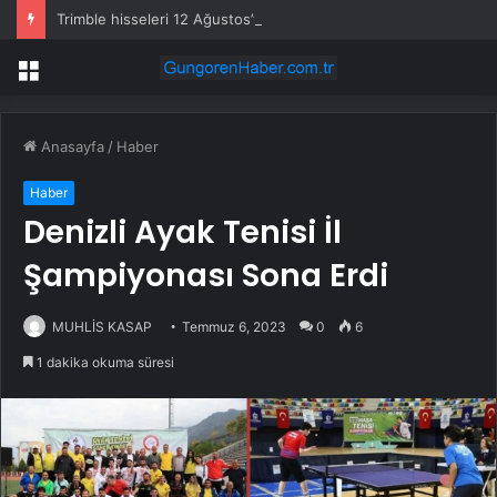
Trimble hisseleri 12 Ağustos’taki kârda %6 hareket edebilir
Menü
Anasayfa
/
Haber
Haber
Denizli Ayak Tenisi İl
Şampiyonası Sona Erdi
MUHLİS KASAP
Temmuz 6, 2023
0
6
1 dakika okuma süresi