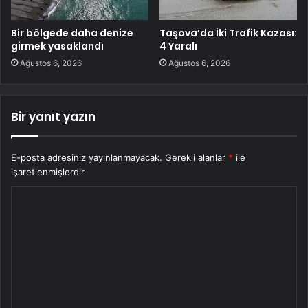
Bir bölgede daha denize
Taşova’da İki Trafik Kazası:
girmek yasaklandı
4 Yaralı
Ağustos 6, 2026
Ağustos 6, 2026
Bir yanıt yazın
E-posta adresiniz yayınlanmayacak.
Gerekli alanlar
*
ile
işaretlenmişlerdir
Y
o
r
u
m
*