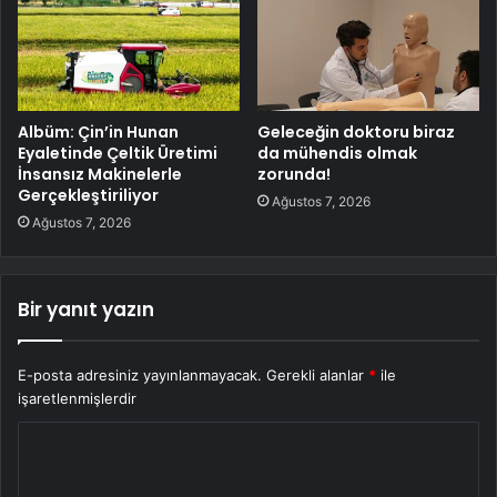
Albüm: Çin’in Hunan
Geleceğin doktoru biraz
Eyaletinde Çeltik Üretimi
da mühendis olmak
İnsansız Makinelerle
zorunda!
Gerçekleştiriliyor
Ağustos 7, 2026
Ağustos 7, 2026
Bir yanıt yazın
E-posta adresiniz yayınlanmayacak.
Gerekli alanlar
*
ile
işaretlenmişlerdir
Y
o