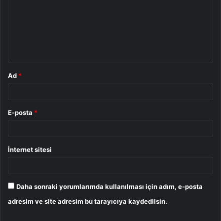
r
u
m
*
Ad
*
E-posta
*
İnternet sitesi
Daha sonraki yorumlarımda kullanılması için adım, e-posta
adresim ve site adresim bu tarayıcıya kaydedilsin.