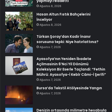
yapmayı reddetti
Ağustos 8, 2026
Hasan Altun Fıstık Bahçelerini
İnceliyor
Ağustos 8, 2026
Türkan Şoray’dan Kadir İnanır
sorusuna tepki: Niye hatırlattınız?
Ağustos 7, 2026
Ayasofya’nın Yeniden İbadete
Açilmasinin 6’Nci Yil Dönümü
Koleksiyon Bir Eserle Taçlandi: “Fethin
Mührü: Ayasofya-İ Kebîr Câmi-İ Şerîfi”
Ağustos 7, 2026
Bursa’da Tekstil Atölyesinde Yangın
Ağustos 7, 2026
Denizin ortasında milimetre hesabıyla