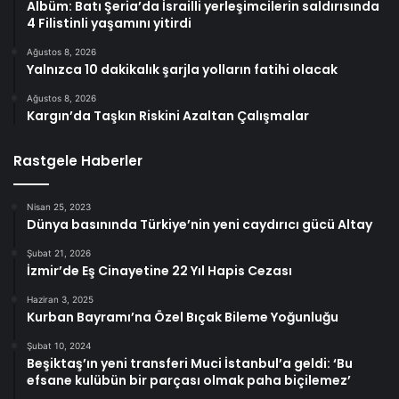
Albüm: Batı Şeria’da İsrailli yerleşimcilerin saldırısında
4 Filistinli yaşamını yitirdi
Ağustos 8, 2026
Yalnızca 10 dakikalık şarjla yolların fatihi olacak
Ağustos 8, 2026
Kargın’da Taşkın Riskini Azaltan Çalışmalar
Rastgele Haberler
Nisan 25, 2023
Dünya basınında Türkiye’nin yeni caydırıcı gücü Altay
Şubat 21, 2026
İzmir’de Eş Cinayetine 22 Yıl Hapis Cezası
Haziran 3, 2025
Kurban Bayramı’na Özel Bıçak Bileme Yoğunluğu
Şubat 10, 2024
Beşiktaş’ın yeni transferi Muci İstanbul’a geldi: ‘Bu
efsane kulübün bir parçası olmak paha biçilemez’