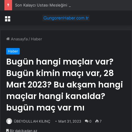
Son Kalaycı Ustası Mesleğini Yaşatmaya Çalışıyor
Menü
Anasayfa
/
Haber
Haber
Bugün hangi maçlar var?
Bugün kimin maçı var, 28
Mart 2023? Bu akşam hangi
maçlar hangi kanalda?
bugün maç var mı
ÜBEYDULLAH KILINÇ
Mart 31, 2023
0
7
Bir dakikadan az