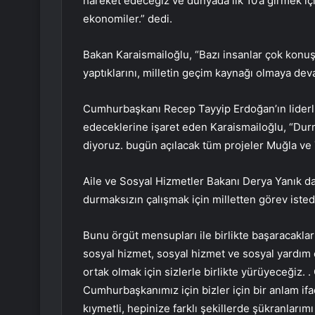
hareket edeceğiz ve dünyada ilk 10’a girmek iç
ekonomiler.” dedi.
Bakan Karaismailoğlu, “Bazı insanlar çok konuş
yaptıklarını, milletin geçim kaynağı olmaya deva
Cumhurbaşkanı Recep Tayyip Erdoğan’ın liderli
edeceklerine işaret eden Karaismailoğlu, “Dur
diyoruz. bugün açılacak tüm projeler Muğla ve T
Aile ve Sosyal Hizmetler Bakanı Derya Yanık da
durmaksızın çalışmak için milletten görev istedik
Bunu örgüt mensupları ile birlikte başaracakları
sosyal hizmet, sosyal hizmet ve sosyal yardım 
ortak olmak için sizlerle birlikte yürüyeceğiz
Cumhurbaşkanımız için bizler için bir anlam if
kıymetli, hepinize farklı şekillerde şükranlarım