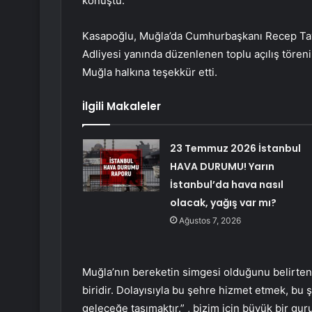
konuştu.
Kasapoğlu, Muğla’da Cumhurbaşkanı Recep Tayy
Adliyesi yanında düzenlenen toplu açılış tören
Muğla halkına teşekkür etti.
İlgili Makaleler
23 Temmuz 2026 İstanbul
HAVA DURUMU! Yarın
İstanbul’da hava nasıl
olacak, yağış var mı?
Ağustos 7, 2026
Muğla’nın bereketin simgesi olduğunu belirten
biridir. Dolayısıyla bu şehre hizmet etmek, bu 
geleceğe taşımaktır.” , bizim için büyük bir gur