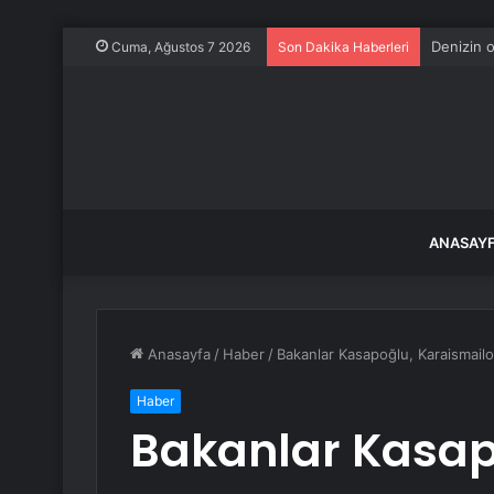
Denizin o
Cuma, Ağustos 7 2026
Son Dakika Haberleri
ANASAY
Anasayfa
/
Haber
/
Bakanlar Kasapoğlu, Karaismailo
Haber
Bakanlar Kasap