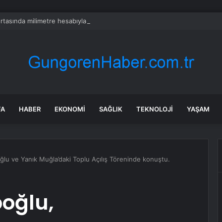
rtasında milimetre hesabıyla birleştirdiler: Dev köprünün iki ucu ilk kez 
FA
HABER
EKONOMI
SAĞLIK
TEKNOLOJI
YAŞAM
ğlu ve Yanık Muğla’daki Toplu Açılış Töreninde konuştu.
oğlu,