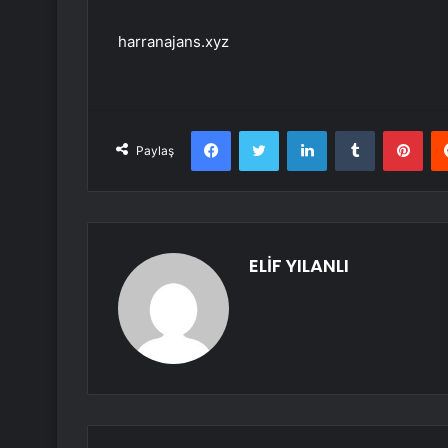
harranajans.xyz
Facebook
Twitter
LinkedIn
Tumblr
Pint
Paylaş
ELİF YILANLI