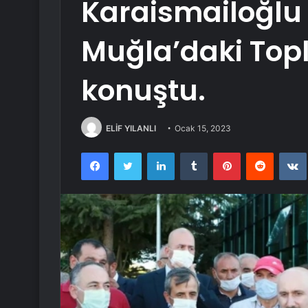
Karaismailoğlu
Muğla’daki Topl
konuştu.
ELİF YILANLI
Ocak 15, 2023
Facebook
Twitter
LinkedIn
Tumblr
Pinterest
Reddit