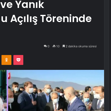
 ve Yanık
u Açılış Töreninde
0
10
2 dakika okuma süresi
VKontakte
Odnoklassniki
Pocket