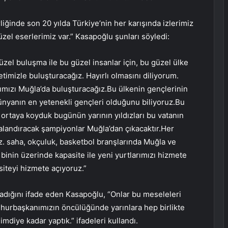
ğinde son 20 yılda Türkiye’nin her karışında izlerimiz
zel eserlerimiz var.” Kasapoğlu şunları söyledi:
zel buluşma ile bu güzel insanlar için, bu güzel ülke
letimizle buluşturacağız. Hayırlı olmasını diliyorum.
rımızı Muğla’da buluşturacağız.Bu ülkenin gençlerinin
dünyanın en yetenekli gençleri olduğunu biliyoruz.Bu
 ortaya koyduk bugünün yarının yıldızları bu vatanın
galandıracak şampiyonlar Muğla’dan çıkacaktır.Her
z. saha, okçuluk, basketbol branşlarında Muğla ve
binin üzerinde kapasite ile yeni yurtlarımızı hizmete
siteyi hizmete açıyoruz.”
madığını ifade eden Kasapoğlu, “Onlar bu meseleleri
hurbaşkanımızın öncülüğünde yarınlara hep birlikte
diye kadar yaptık.” ifadeleri kullandı.