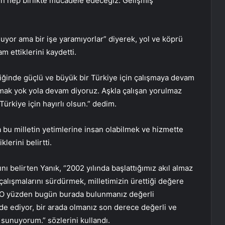
in hep birlikte mücadele edeceğiz. Gelişmiş
uyor ama bir işe yaramıyorlar” diyerek, yol ve köprü
m ettiklerini kaydetti.
ğinde güçlü ve büyük bir Türkiye için çalışmaya devam
mak yok yola devam diyoruz. Aşkla çalışan yorulmaz
ürkiye için hayırlı olsun.” dedim.
 bu milletin yetimlerine insan olabilmek ve hizmette
lerini belirtti.
nı belirten Yanık, “2002 yılında başlattığımız akıl almaz
çalışmalarını sürdürmek, milletimizin ürettiği değere
. . O yüzden bugün burada bulunmanız değerli
ade ediyor, bir arada olmanız son derece değerli ve
ı sunuyorum.” sözlerini kullandı.