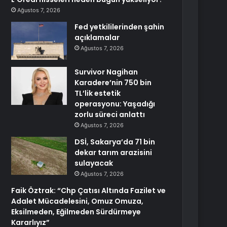
Ağustos 7, 2026
Fed yetkililerinden şahin
açıklamalar
Ağustos 7, 2026
Survivor Nagihan
Karadere’nin 750 bin
TL’lik estetik
operasyonu: Yaşadığı
zorlu süreci anlattı
Ağustos 7, 2026
DSİ, Sakarya’da 71 bin
dekar tarım arazisini
sulayacak
Ağustos 7, 2026
Faik Öztrak: “Chp Çatısı Altında Fazilet ve
Adalet Mücadelesini, Omuz Omuza,
Eksilmeden, Eğilmeden Sürdürmeye
Kararlıyız”