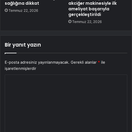
sağlığına dikkat
akciğer makinesiyle ilk
ameliyat başarıyla
Temmuz 22, 2026
gerçekleştirildi
Temmuz 22, 2026
Bir yanıt yazın
E-posta adresiniz yayınlanmayacak.
Gerekli alanlar
*
ile
işaretlenmişlerdir
Y
o
r
u
m
*