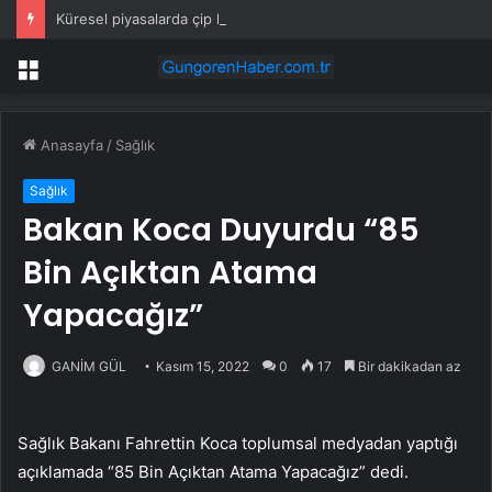
Küresel piyasalarda çip hisseleri depremi
Menü
Anasayfa
/
Sağlık
Sağlık
Bakan Koca Duyurdu “85
Bin Açıktan Atama
Yapacağız”
GANİM GÜL
Kasım 15, 2022
0
17
Bir dakikadan az
Sağlık Bakanı Fahrettin Koca toplumsal medyadan yaptığı
açıklamada “85 Bin Açıktan Atama Yapacağız” dedi.