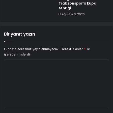
Trabzonspor’a kupa
tebriği
Ağustos 6, 2026
Bir yanıt yazın
E-posta adresiniz yayınlanmayacak.
Gerekli alanlar
*
ile
işaretlenmişlerdir
Y
o
r
u
m
*