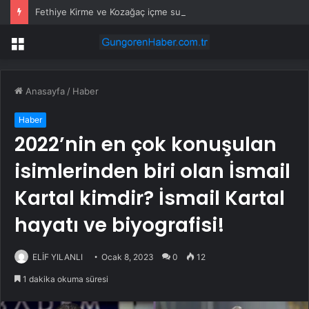
Fethiye Kirme ve Kozağaç içme suyu hatları yenileniyor
Menü
Anasayfa
/
Haber
Haber
2022’nin en çok konuşulan
isimlerinden biri olan İsmail
Kartal kimdir? İsmail Kartal
hayatı ve biyografisi!
ELİF YILANLI
Ocak 8, 2023
0
12
1 dakika okuma süresi