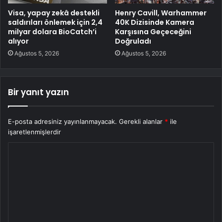
Visa, yapay zekâ destekli
Henry Cavill, Warhammer
saldırıları önlemek için 2,4
40K Dizisinde Kamera
milyar dolara BioCatch’i
Karşısına Geçeceğini
alıyor
Doğruladı
Ağustos 5, 2026
Ağustos 5, 2026
Bir yanıt yazın
E-posta adresiniz yayınlanmayacak.
Gerekli alanlar
*
ile
işaretlenmişlerdir
Y
o
r
u
m