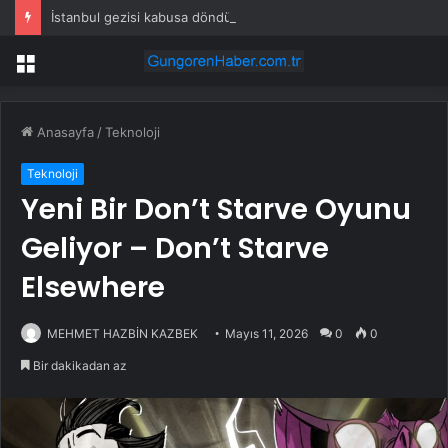
İstanbul gezisi kabusa döndü! Rus turistten “Welcome to Türkiye” göndermesi
Menü
Anasayfa
/
Teknoloji
Teknoloji
Yeni Bir Don’t Starve Oyunu
Geliyor – Don’t Starve
Elsewhere
MEHMET HAZBİN KAZBEK
Mayıs 11, 2026
0
0
Bir dakikadan az