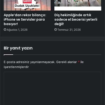
Apple’dan rekor bilanço:
Diş hekimliğinde artık
iPhone ve Servisler para
sadece el becerisi yeterli
basıyor!
değil!
Ağustos 1, 2026
Temmuz 31, 2026
Bir yanıt yazın
E-posta adresiniz yayınlanmayacak.
Gerekli alanlar
*
ile
işaretlenmişlerdir
Y
o
r
u
m