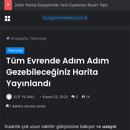
Zafer Partisi Eskişehir’de Yeni Üyelerine Rozet Taktı
Menü
Anasayfa
/
Teknoloji
Teknoloji
Tüm Evrende Adım Adım
Gezebileceğiniz Harita
Yayınlandı
ELİF YILANLI
Kasım 23, 2022
0
14
1 dakika okuma süresi
İnsanlık çok uzun vakittir gökyüzüne bakıyor ve
uzayın