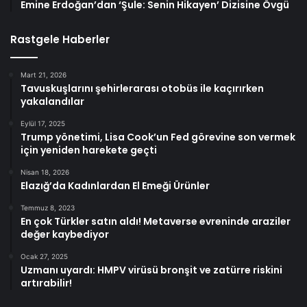
Emine Erdoğan’dan ‘Şule: Senin Hikayen’ Dizisine Övgü
Rastgele Haberler
Mart 21, 2026
Tavuskuşlarını şehirlerarası otobüs ile kaçırırken
yakalandılar
Eylül 17, 2025
Trump yönetimi, Lisa Cook’un Fed görevine son vermek
için yeniden harekete geçti
Nisan 18, 2026
Elazığ’da Kadınlardan El Emeği Ürünler
Temmuz 8, 2023
En çok Türkler satın aldı! Metaverse evreninde araziler
değer kaybediyor
Ocak 27, 2025
Uzmanı uyardı: HMPV virüsü bronşit ve zatürre riskini
artırabilir!