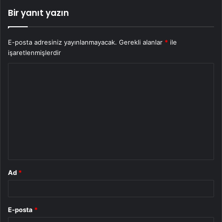
Bir yanıt yazın
E-posta adresiniz yayınlanmayacak.
Gerekli alanlar
*
ile
işaretlenmişlerdir
Y
o
r
u
m
*
Ad
*
E-posta
*