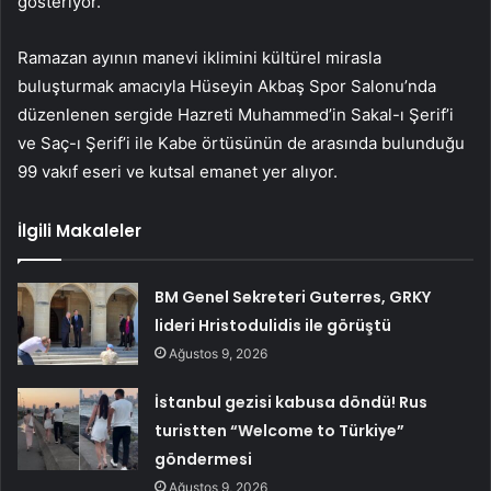
gösteriyor.
Ramazan ayının manevi iklimini kültürel mirasla
buluşturmak amacıyla Hüseyin Akbaş Spor Salonu’nda
düzenlenen sergide Hazreti Muhammed’in Sakal-ı Şerif’i
ve Saç-ı Şerif’i ile Kabe örtüsünün de arasında bulunduğu
99 vakıf eseri ve kutsal emanet yer alıyor.
İlgili Makaleler
BM Genel Sekreteri Guterres, GRKY
lideri Hristodulidis ile görüştü
Ağustos 9, 2026
İstanbul gezisi kabusa döndü! Rus
turistten “Welcome to Türkiye”
göndermesi
Ağustos 9, 2026