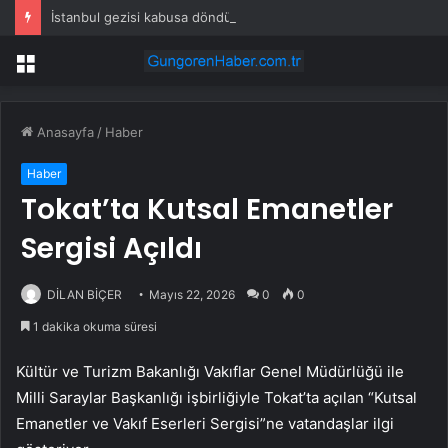
İstanbul gezisi kabusa döndü! Rus turistten “Welcome to Türkiye” göndermesi
Menü
Anasayfa
/
Haber
Haber
Tokat’ta Kutsal Emanetler
Sergisi Açıldı
DİLAN BİÇER
Mayıs 22, 2026
0
0
1 dakika okuma süresi
Kültür ve Turizm Bakanlığı Vakıflar Genel Müdürlüğü ile
Milli Saraylar Başkanlığı işbirliğiyle Tokat’ta açılan “Kutsal
Emanetler ve Vakıf Eserleri Sergisi”ne vatandaşlar ilgi