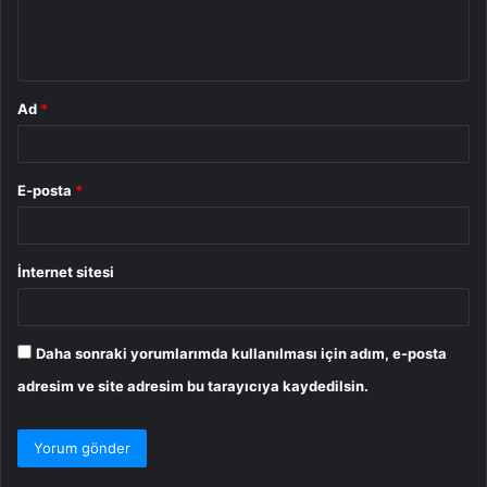
m
*
Ad
*
E-posta
*
İnternet sitesi
Daha sonraki yorumlarımda kullanılması için adım, e-posta
adresim ve site adresim bu tarayıcıya kaydedilsin.