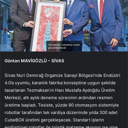
Güntan MAVİGÖZLÜ – SİVAS
Sivas Nuri Demirağ Organize Sanayi Bölgesi’nde Endüstri
4.0’a uyumlu, karanlık fabrika konseptine uygun şekilde
tasarlanan Tezmaksan’ın Hacı Mustafa Aydoğdu Üretim
Merkezi, altı aylık deneme sürecinin ardından resmen
üretime başladı. Tesiste, yüzde 80 otomasyon sistemiyle
robotlar tarafından tek vardiya düzeninde yılda 300 adet
CubeBOX üretimi gerçekleşecek. Standart işlerin
endüstriyel robotlar ile lojistik malzeme akışının ise yine