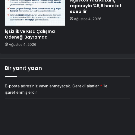
raporuyla %9,9 hareket
edebilir
Ağustos 4, 2026
İşsizlik ve Kısa Çalışma
Ödeneği Bayramda
Ağustos 4, 2026
Bir yanıt yazın
E-posta adresiniz yayınlanmayacak.
Gerekli alanlar
*
ile
işaretlenmişlerdir
Y
o
r
u