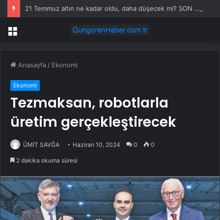
21 Temmuz altın ne kadar oldu, daha düşecek mi? SON DAKİKA! Altın fiyatları yükseldi mi, düştü mü? Güncel altın fiyatları!
Menü
Anasayfa
/
Ekonomi
Ekonomi
Tezmaksan, robotlarla
üretim gerçekleştirecek
ÜMİT SAVĞA
Haziran 10, 2024
0
0
2 dakika okuma süresi