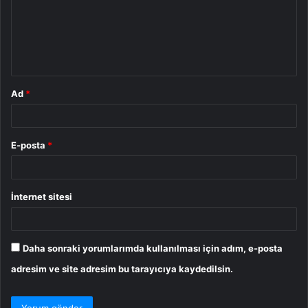
u
m
*
Ad
*
E-posta
*
İnternet sitesi
Daha sonraki yorumlarımda kullanılması için adım, e-posta
adresim ve site adresim bu tarayıcıya kaydedilsin.