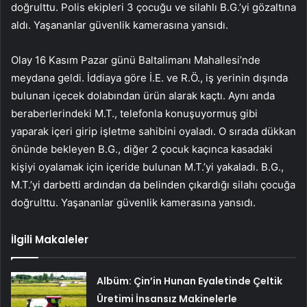
doğrulttu. Polis ekipleri 3 çocuğu ve silahlı B.G.’yi gözaltına
aldı. Yaşananlar güvenlik kamerasına yansıdı.
Olay 16 Kasım Pazar günü Baltalimanı Mahallesi’nde
meydana geldi. İddiaya göre İ.E. ve R.Ö., iş yerinin dışında
bulunan içecek dolabından ürün alarak kaçtı. Aynı anda
beraberlerindeki M.T., telefonla konuşuyormuş gibi
yaparak içeri girip işletme sahibini oyaladı. O sırada dükkan
önünde bekleyen B.G., diğer 2 çocuk kaçınca kasadaki
kişiyi oyalamak için içeride bulunan M.T.’yi yakaladı. B.G.,
M.T.’yi darbetti ardından da belinden çıkardığı silahı çocuğa
doğrulttu. Yaşananlar güvenlik kamerasına yansıdı.
İlgili Makaleler
Albüm: Çin’in Hunan Eyaletinde Çeltik
Üretimi İnsansız Makinelerle