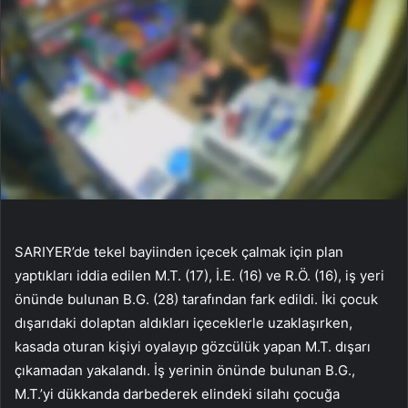
SARIYER’de tekel bayiinden içecek çalmak için plan
yaptıkları iddia edilen M.T. (17), İ.E. (16) ve R.Ö. (16), iş yeri
önünde bulunan B.G. (28) tarafından fark edildi. İki çocuk
dışarıdaki dolaptan aldıkları içeceklerle uzaklaşırken,
kasada oturan kişiyi oyalayıp gözcülük yapan M.T. dışarı
çıkamadan yakalandı. İş yerinin önünde bulunan B.G.,
M.T.’yi dükkanda darbederek elindeki silahı çocuğa