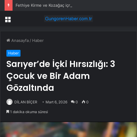
Fethiye Kirme ve Kozağaç içme suyu hatları yenileniyor
Menü
Anasayfa
/
Haber
Haber
Sarıyer’de İçki Hırsızlığı: 3
Çocuk ve Bir Adam
Gözaltında
DİLAN BİÇER
Mart 6, 2026
0
0
1 dakika okuma süresi