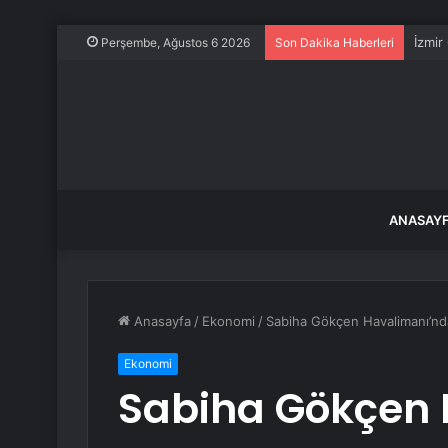
İzmir
Perşembe, Ağustos 6 2026
Son Dakika Haberleri
ANASAY
Anasayfa
/
Ekonomi
/
Sabiha Gökçen Havalimanı’nd
Ekonomi
Sabiha Gökçen