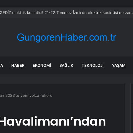
 GEDİZ elektrik kesintisi! 21-22 Temmuz İzmir’de elektrik kesintisi ne za
FA
HABER
EKONOMI
SAĞLIK
TEKNOLOJI
YAŞAM
an 2023’te yeni yolcu rekoru
 Havalimanı’ndan