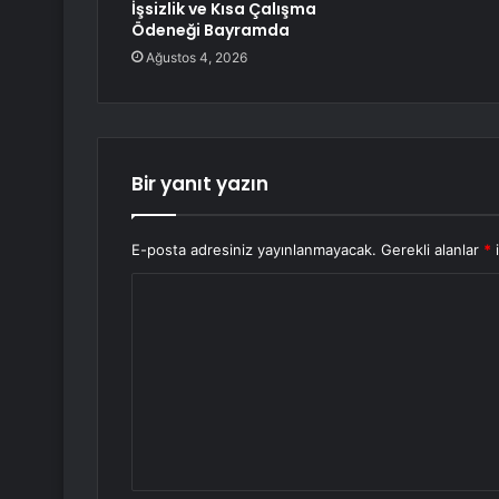
İşsizlik ve Kısa Çalışma
Ödeneği Bayramda
Ağustos 4, 2026
Bir yanıt yazın
E-posta adresiniz yayınlanmayacak.
Gerekli alanlar
*
i
Y
o
r
u
m
*