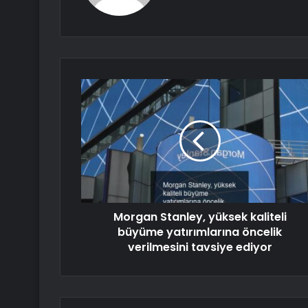
Morgan Stanley, yüksek kaliteli
büyüme yatırımlarına öncelik
verilmesini tavsiye ediyor