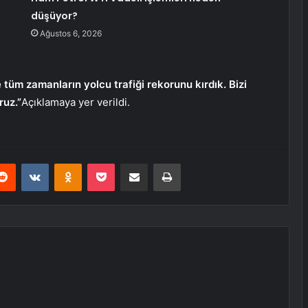
düşüyor?
Ağustos 6, 2026
e tüm zamanların yolcu trafiği rekorunu kırdık. Bizi
ruz.”
Açıklamaya yer verildi.
erest
Reddit
VKontakte
Odnoklassniki
Pocket
E-Posta ile paylaş
Yazdır