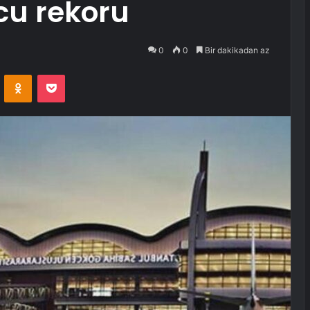
lcu rekoru
0
0
Bir dakikadan az
VKontakte
Odnoklassniki
Pocket