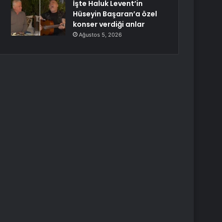
İşte Haluk Levent’in
Hüseyin Başaran’a özel
konser verdiği anlar
Ağustos 5, 2026