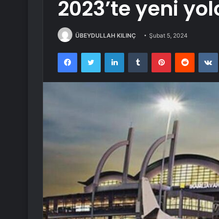
2023’te yeni yo
ÜBEYDULLAH KILINÇ
Şubat 5, 2024
Facebook
Twitter
LinkedIn
Tumblr
Pinterest
Reddit