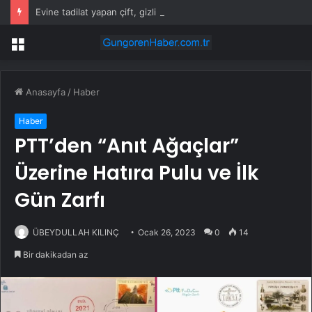
Evine tadilat yapan çift, gizli bölmede deste deste para buldu
Menü
Anasayfa
/
Haber
Haber
PTT’den “Anıt Ağaçlar”
Üzerine Hatıra Pulu ve İlk
Gün Zarfı
ÜBEYDULLAH KILINÇ
Ocak 26, 2023
0
14
Bir dakikadan az