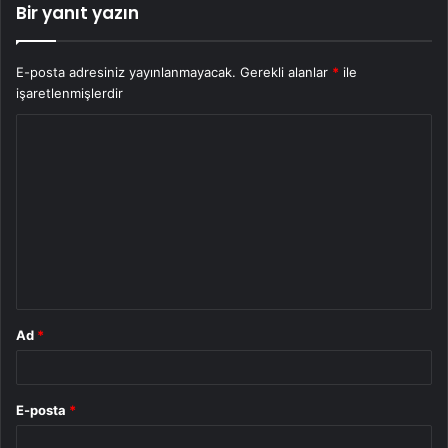
Bir yanıt yazın
E-posta adresiniz yayınlanmayacak.
Gerekli alanlar
*
ile
işaretlenmişlerdir
Y
o
r
u
m
*
Ad
*
E-posta
*