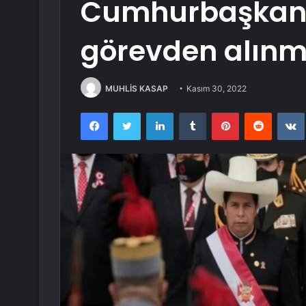
Cumhurbaşkanı 
görevden alınma
MUHLİS KASAP
Kasım 30, 2022
Facebook
Twitter
LinkedIn
Tumblr
Pinterest
Reddit