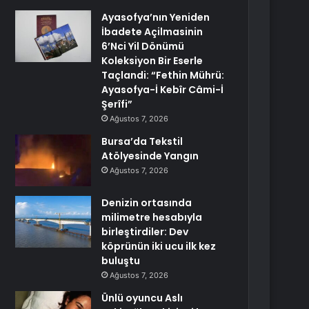
Ayasofya’nın Yeniden
İbadete Açilmasinin
6’Nci Yil Dönümü
Koleksiyon Bir Eserle
Taçlandi: “Fethin Mührü:
Ayasofya-İ Kebîr Câmi-İ
Şerîfi”
Ağustos 7, 2026
Bursa’da Tekstil
Atölyesinde Yangın
Ağustos 7, 2026
Denizin ortasında
milimetre hesabıyla
birleştirdiler: Dev
köprünün iki ucu ilk kez
buluştu
Ağustos 7, 2026
Ünlü oyuncu Aslı