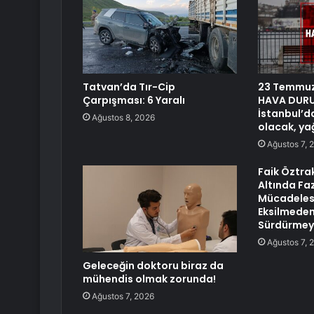
Tatvan’da Tır-Cip
23 Temmuz
Çarpışması: 6 Yaralı
HAVA DURU
İstanbul’d
Ağustos 8, 2026
olacak, ya
Ağustos 7, 
Faik Öztra
Altında Faz
Mücadeles
Eksilmeden
Sürdürmeye
Ağustos 7, 
Geleceğin doktoru biraz da
mühendis olmak zorunda!
Ağustos 7, 2026