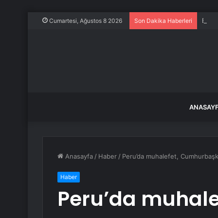
Evine
Cumartesi, Ağustos 8 2026
Son Dakika Haberleri
ANASAY
Anasayfa
/
Haber
/
Peru’da muhalefet, Cumhurbaşkan
Haber
Peru’da muhale