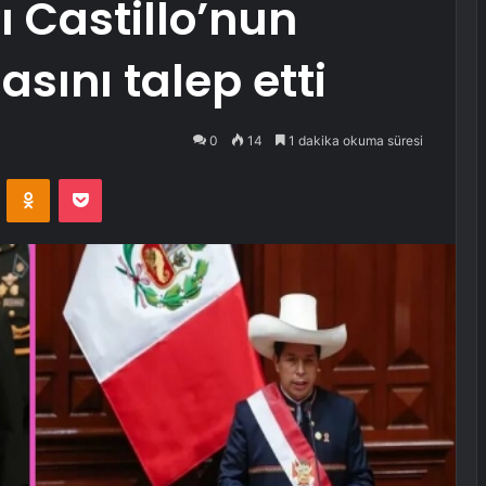
Castillo’nun
sını talep etti
0
14
1 dakika okuma süresi
VKontakte
Odnoklassniki
Pocket