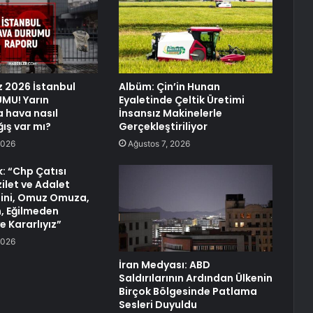
 2026 İstanbul
Albüm: Çin’in Hunan
MU! Yarın
Eyaletinde Çeltik Üretimi
a hava nasıl
İnsansız Makinelerle
ğış var mı?
Gerçekleştiriliyor
2026
Ağustos 7, 2026
k: “Chp Çatısı
ilet ve Adalet
ini, Omuz Omuza,
, Eğilmeden
 Kararlıyız”
2026
İran Medyası: ABD
Saldırılarının Ardından Ülkenin
Birçok Bölgesinde Patlama
Sesleri Duyuldu