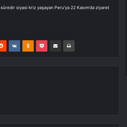
süredir siyasi kriz yaşayan Peru’ya 22 Kasım’da ziyaret
erest
Reddit
VKontakte
Odnoklassniki
Pocket
E-Posta ile paylaş
Yazdır