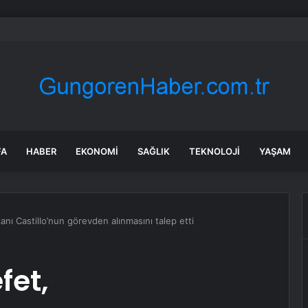
 tadilat yapan çift, gizli bölmede deste deste para buldu
FA
HABER
EKONOMI
SAĞLIK
TEKNOLOJI
YAŞAM
ı Castillo’nun görevden alınmasını talep etti
fet,