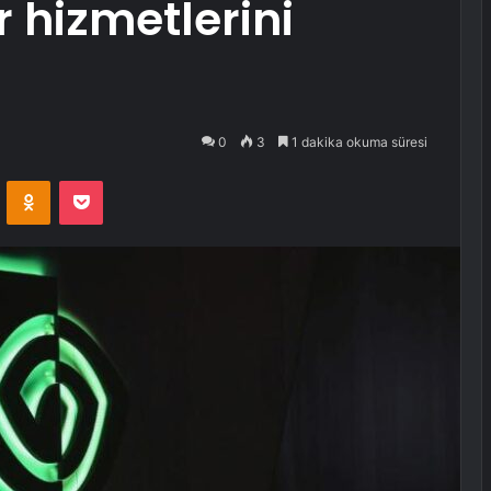
 hizmetlerini
0
3
1 dakika okuma süresi
VKontakte
Odnoklassniki
Pocket