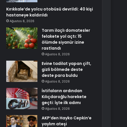
Kırıkkale’de yolcu otobüsü devrildi: 40 kişi
hastaneye kaldırıldı
Ağustos 8, 2026
Tarım ilaçlı domatesler
felakete yol açtı: 15
ölümde siyanür izine
rastlandı
Ağustos 8, 2026
Evine tadilat yapan çift,
gizli bölmede deste
deste para buldu
Ağustos 8, 2026
İstifaların ardından
Kılıçdaroğlu harekete
geçti: İşte ilk adımı
Ağustos 8, 2026
AKP’den Hayko Cepkin’e
yaylım ateşi