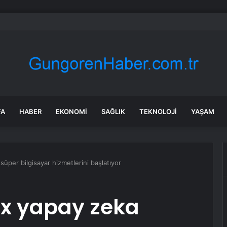
 gezisi kabusa döndü! Rus turistten “Welcome to Türkiye” göndermesi
FA
HABER
EKONOMI
SAĞLIK
TEKNOLOJI
YAŞAM
süper bilgisayar hizmetlerini başlatıyor
ix yapay zeka