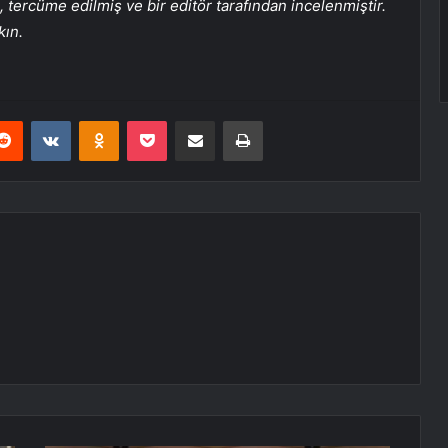
tercüme edilmiş ve bir editör tarafından incelenmiştir.
kın.
erest
Reddit
VKontakte
Odnoklassniki
Pocket
E-Posta ile paylaş
Yazdır