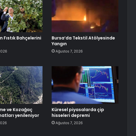
 Fıstık Bahçelerini
Bursa’da Tekstil Atölyesinde
Yangın
2026
Ağustos 7, 2026
rme ve Kozağaç
Küresel piyasalarda çip
atları yenileniyor
hisseleri depremi
2026
Ağustos 7, 2026