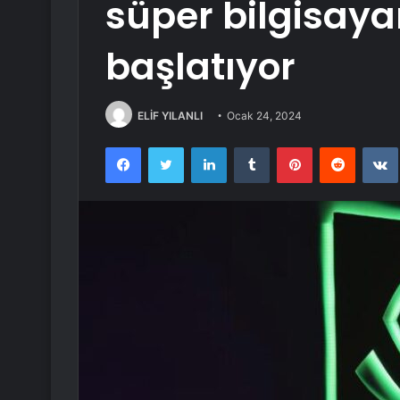
süper bilgisayar
başlatıyor
ELİF YILANLI
Ocak 24, 2024
Facebook
Twitter
LinkedIn
Tumblr
Pinterest
Reddit