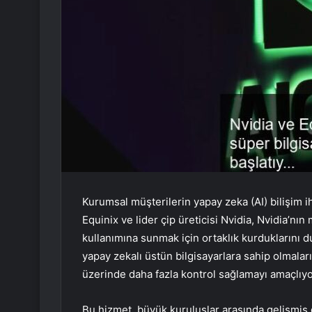
Kurumsal müşterilerin yapay zeka (AI) bilişim i
Equinix ve lider çip üreticisi Nvidia, Nvidia’nı
kullanımına sunmak için ortaklık kurduklarını d
yapay zekalı üstün bilgisayarlara sahip olmaları 
üzerinde daha fazla kontrol sağlamayı amaçlıyo
Bu hizmet, büyük kuruluşlar arasında gelişmiş 