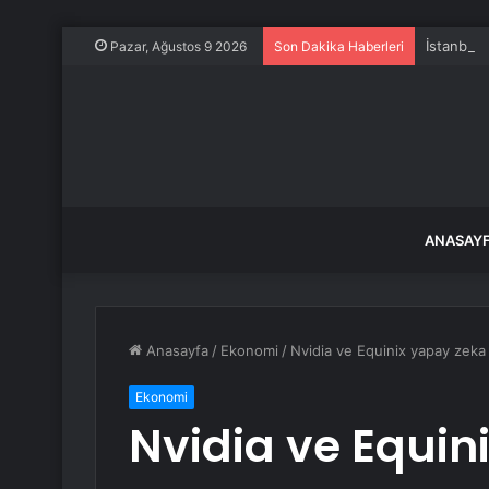
İstanbul
Pazar, Ağustos 9 2026
Son Dakika Haberleri
ANASAY
Anasayfa
/
Ekonomi
/
Nvidia ve Equinix yapay zeka 
Ekonomi
Nvidia ve Equin