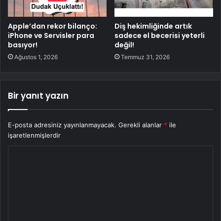
Apple’dan rekor bilanço:
Diş hekimliğinde artık
iPhone ve Servisler para
sadece el becerisi yeterli
basıyor!
değil!
Ağustos 1, 2026
Temmuz 31, 2026
Bir yanıt yazın
E-posta adresiniz yayınlanmayacak.
Gerekli alanlar
*
ile
işaretlenmişlerdir
Y
o
r
u
m