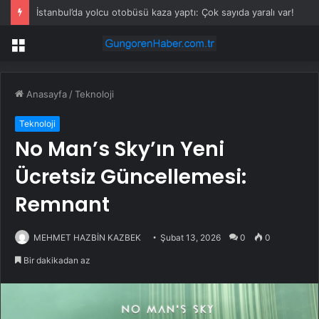
İstanbul’da yolcu otobüsü kaza yaptı: Çok sayıda yaralı var!
Menü
Anasayfa
/
Teknoloji
Teknoloji
No Man’s Sky’ın Yeni
Ücretsiz Güncellemesi:
Remnant
MEHMET HAZBİN KAZBEK
Şubat 13, 2026
0
0
Bir dakikadan az