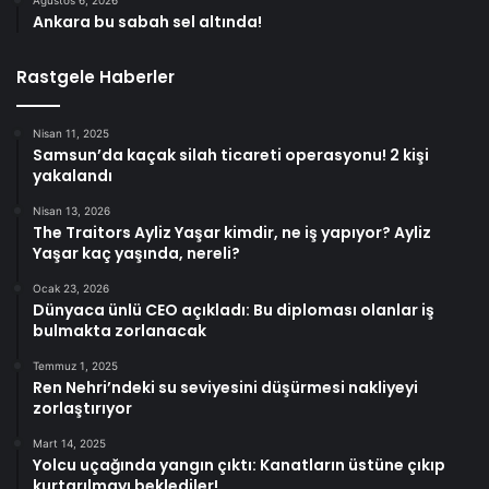
Ankara bu sabah sel altında!
Rastgele Haberler
Nisan 11, 2025
Samsun’da kaçak silah ticareti operasyonu! 2 kişi
yakalandı
Nisan 13, 2026
The Traitors Ayliz Yaşar kimdir, ne iş yapıyor? Ayliz
Yaşar kaç yaşında, nereli?
Ocak 23, 2026
Dünyaca ünlü CEO açıkladı: Bu diploması olanlar iş
bulmakta zorlanacak
Temmuz 1, 2025
Ren Nehri’ndeki su seviyesini düşürmesi nakliyeyi
zorlaştırıyor
Mart 14, 2025
Yolcu uçağında yangın çıktı: Kanatların üstüne çıkıp
kurtarılmayı beklediler!