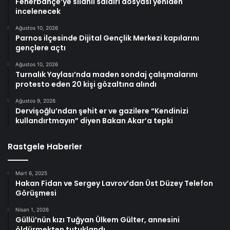
Fenerbahçe’ye silahlı saldırı dosyası yeniden
incelenecek
Ağustos 10, 2026
Parnos ilçesinde Dijital Gençlik Merkezi kapılarını
gençlere açtı
Ağustos 10, 2026
Turnalık Yaylası’nda maden sondaj çalışmalarını
protesto eden 20 kişi gözaltına alındı
Ağustos 9, 2026
Dervişoğlu’ndan şehit er ve gazilere “Kendinizi
kullandırtmayın” diyen Bakan Akar’a tepki
Rastgele Haberler
Mart 6, 2025
Hakan Fidan ve Sergey Lavrov’dan Üst Düzey Telefon
Görüşmesi
Nisan 1, 2026
Güllü’nün kızı Tuğyan Ülkem Gülter, annesini
öldürmekten tutuklandı