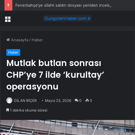
Fenerbahçe’ye silahlı saldırı dosyası yeniden incelenecek
Menü
Anasayfa
/
Haber
Haber
Mutlak butlan sonrası
CHP’ye 7 ilde ‘kurultay’
operasyonu
DİLAN BİÇER
Mayıs 23, 2026
0
0
1 dakika okuma süresi