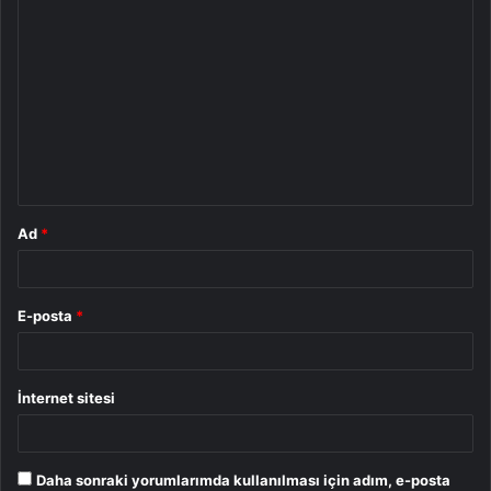
Y
o
r
u
m
*
Ad
*
E-posta
*
İnternet sitesi
Daha sonraki yorumlarımda kullanılması için adım, e-posta