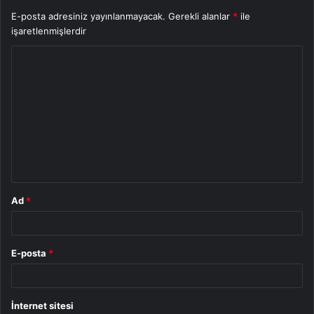
E-posta adresiniz yayınlanmayacak.
Gerekli alanlar
*
ile
işaretlenmişlerdir
Y
o
r
u
m
*
Ad
*
E-posta
*
İnternet sitesi