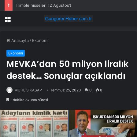
Trimble hisseleri 12 Ağustos’taki kârda %6 hareket edebilir
Menü
Anasayfa
/
Ekonomi
Ekonomi
MEVKA’dan 50 milyon liralık
destek… Sonuçlar açıklandı
MUHLİS KASAP
Temmuz 25, 2023
0
8
1 dakika okuma süresi