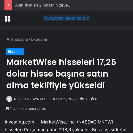
Altın fiyatları 2 haftanın zirvesine yerleşti
Menü
Anasayfa
/
Ekonomi
Ekonomi
MarketWise hisseleri 17,25
dolar hisse başına satın
alma teklifiyle yükseldi
NURCAN BAYRAM
Kasım 2, 2025
0
0
1 dakika okuma süresi
Investing.com —
MarketWise, Inc. (NASDAQ:MKTW)
hisseleri Perşembe günü %18,6 yükseldi. Bu artış, şirketin