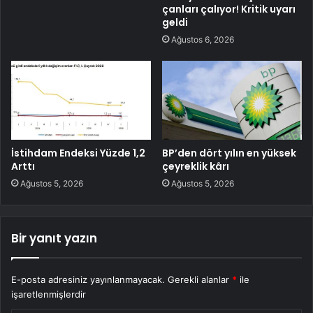
çanları çalıyor! Kritik uyarı
geldi
Ağustos 6, 2026
İstihdam Endeksi Yüzde 1,2
BP’den dört yılın en yüksek
Arttı
çeyreklik kârı
Ağustos 5, 2026
Ağustos 5, 2026
Bir yanıt yazın
E-posta adresiniz yayınlanmayacak.
Gerekli alanlar
*
ile
işaretlenmişlerdir