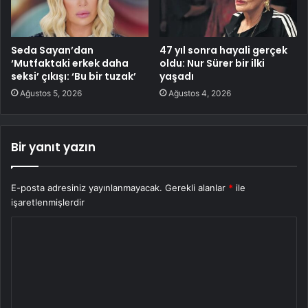
Seda Sayan’dan
47 yıl sonra hayali gerçek
‘Mutfaktaki erkek daha
oldu: Nur Sürer bir ilki
seksi’ çıkışı: ‘Bu bir tuzak’
yaşadı
Ağustos 5, 2026
Ağustos 4, 2026
Bir yanıt yazın
E-posta adresiniz yayınlanmayacak.
Gerekli alanlar
*
ile
işaretlenmişlerdir
Y
o
r
u