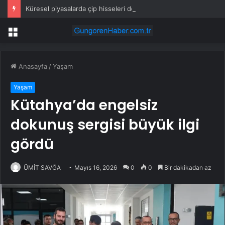
Küresel piyasalarda çip hisseleri depremi
Menü
Anasayfa
/
Yaşam
Yaşam
Kütahya’da engelsiz
dokunuş sergisi büyük ilgi
gördü
ÜMİT SAVĞA
Mayıs 16, 2026
0
0
Bir dakikadan az