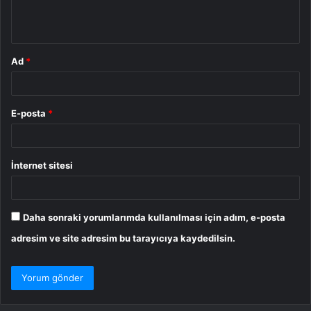
m
*
Ad
*
E-posta
*
İnternet sitesi
Daha sonraki yorumlarımda kullanılması için adım, e-posta
adresim ve site adresim bu tarayıcıya kaydedilsin.