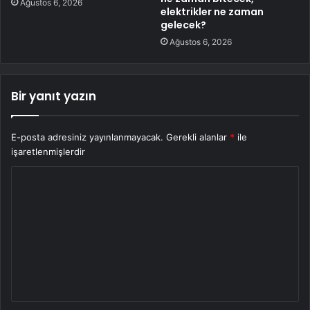
Ağustos 6, 2026
elektrikler ne zaman
gelecek?
Ağustos 6, 2026
Bir yanıt yazın
E-posta adresiniz yayınlanmayacak.
Gerekli alanlar
*
ile
işaretlenmişlerdir
Y
o
r
u
m
*