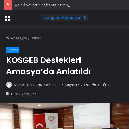
Altın fiyatları 2 haftanın zirvesine yerleşti
Menü
Anasayfa
/
Haber
Haber
KOSGEB Destekleri
Amasya’da Anlatıldı
MEHMET HAZBİN KAZBEK
Mayıs 17, 2026
0
0
Bir dakikadan az