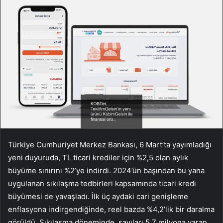
Türkiye Cumhuriyet Merkez Bankası, 6 Mart’ta yayımladığı
yeni duyuruda, TL ticari krediler için %2,5 olan aylık
büyüme sınırını %2’ye indirdi. 2024’ün başından bu yana
uygulanan sıkılaşma tedbirleri kapsamında ticari kredi
büyümesi de yavaşladı. İlk üç aydaki cari genişleme
enflasyona indirgendiğinde, reel bazda %4,2’lik bir daralma
görüldü. Sıkılaşma döneminde, sayıları 5,7 milyona varan