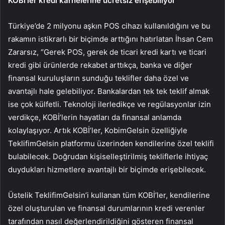
KOBİ’ler kredi karnelerine ücretsiz erişebiliyor
Türkiye’de 2 milyonu aşkın POS cihazı kullanıldığını ve bu
rakamın istikrarlı bir biçimde arttığını hatırlatan İhsan Cem
Zararsız, “Gerek POS, gerek de ticari kredi kartı ve ticari
kredi gibi ürünlerde rekabet arttıkça, banka ve diğer
finansal kuruluşların sunduğu teklifler daha özel ve
avantajlı hale gelebiliyor. Bankalardan tek tek teklif almak
ise çok külfetli. Teknoloji ilerledikçe ve regülasyonlar izin
verdikçe, KOBİ’lerin hayatları da finansal anlamda
kolaylaşıyor. Artık KOBİ’ler, KobimGelsin özelliğiyle
TeklifimGelsin platformu üzerinden kendilerine özel teklifi
bulabilecek. Doğrudan kişiselleştirilmiş tekliflerle ihtiyaç
duydukları hizmetlere avantajlı bir biçimde erişebilecek.
Üstelik TeklifimGelsin’i kullanan tüm KOBİ’ler, kendilerine
özel oluşturulan ve finansal durumlarının kredi verenler
tarafından nasıl değerlendirildiğini gösteren finansal