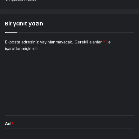
Bir yanıt yazın
E-posta adresiniz yayınlanmayacak.
Gerekli alanlar
*
ile
işaretlenmişlerdir
Y
o
r
u
m
*
Ad
*