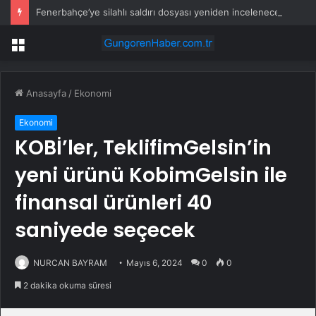
Fenerbahçe’ye silahlı saldırı dosyası yeniden incelenecek
Menü
Anasayfa
/
Ekonomi
Ekonomi
KOBİ’ler, TeklifimGelsin’in
yeni ürünü KobimGelsin ile
finansal ürünleri 40
saniyede seçecek
NURCAN BAYRAM
Mayıs 6, 2024
0
0
2 dakika okuma süresi