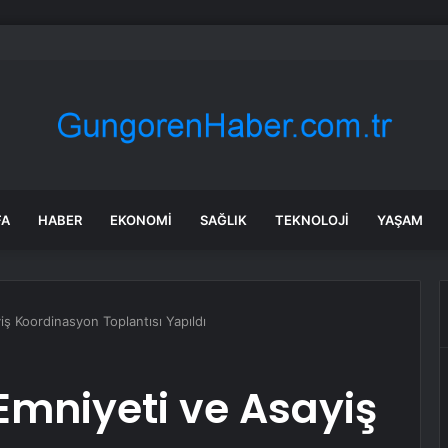
 tadilat yapan çift, gizli bölmede deste deste para buldu
FA
HABER
EKONOMI
SAĞLIK
TEKNOLOJI
YAŞAM
yiş Koordinasyon Toplantısı Yapıldı
l Emniyeti ve Asayiş