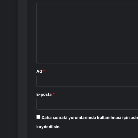
Y
o
r
u
m
*
Ad
*
E-posta
*
Daha sonraki yorumlarımda kullanılması için adı
kaydedilsin.