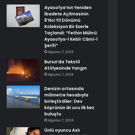
Ayasofya’nın Yeniden
İbadete Açilmasinin
6’Nci Yil Dönümü
Koleksiyon Bir Eserle
Taçlandi: “Fethin Mührü:
Ayasofya-İ Kebîr Câmi-İ
Şerîfi”
Ağustos 7, 2026
Bursa’da Tekstil
Atölyesinde Yangın
Ağustos 7, 2026
Denizin ortasında
milimetre hesabıyla
birleştirdiler: Dev
köprünün iki ucu ilk kez
buluştu
Ağustos 7, 2026
Ünlü oyuncu Aslı