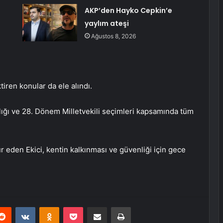
AKP’den Hayko Cepkin’e
yaylım ateşi
Ağustos 8, 2026
ren konular da ele alındı.
lığı ve 28. Dönem Milletvekili seçimleri kapsamında tüm
r eden Ekici, kentin kalkınması ve güvenliği için gece
erest
Reddit
VKontakte
Odnoklassniki
Pocket
E-Posta ile paylaş
Yazdır