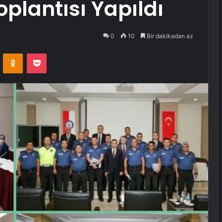
plantısı Yapıldı
0
10
Bir dakikadan az
VKontakte
Odnoklassniki
Pocket