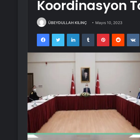
Koordinasyon To
ÜBEYDULLAH KILINÇ
Mayıs 10, 2023
Facebook
Twitter
LinkedIn
Tumblr
Pinterest
Reddit