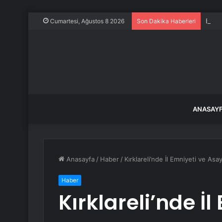
Evine
Cumartesi, Ağustos 8 2026
Son Dakika Haberleri
ANASAY
Anasayfa
/
Haber
/
Kırklareli’nde İl Emniyeti ve Asa
Haber
Kırklareli’nde İ