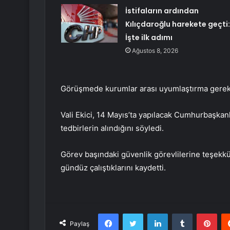
İstifaların ardından
Kılıçdaroğlu harekete geçti:
İşte ilk adımı
Ağustos 8, 2026
Görüşmede kurumlar arası uyumlaştırma gerekti
Vali Ekici, 14 Mayıs’ta yapılacak Cumhurbaşkan
tedbirlerin alındığını söyledi.
Görev başındaki güvenlik görevlilerine teşekkü
gündüz çalıştıklarını kaydetti.
Facebook
Twitter
LinkedIn
Tumblr
Pint
Paylaş