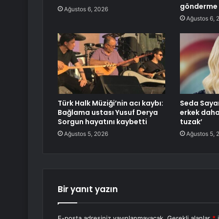
gönderme 
Ağustos 6, 2026
Ağustos 6, 
Türk Halk Müziği’nin acı kaybı:
Seda Saya
Bağlama ustası Yusuf Derya
erkek daha s
Sorgun hayatını kaybetti
tuzak’
Ağustos 5, 2026
Ağustos 5, 
Bir yanıt yazın
E-posta adresiniz yayınlanmayacak.
Gerekli alanlar
*
i