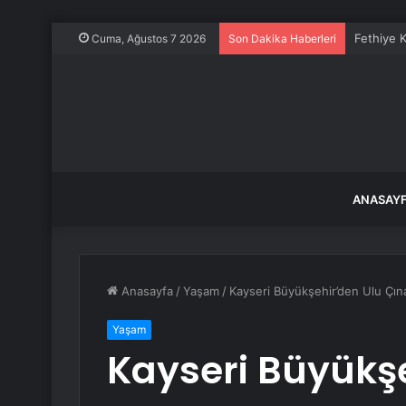
Fethiye K
Cuma, Ağustos 7 2026
Son Dakika Haberleri
ANASAY
Anasayfa
/
Yaşam
/
Kayseri Büyükşehir’den Ulu Çına
Yaşam
Kayseri Büyükşe