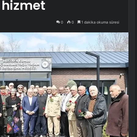
ı hizmet
0
0
1 dakika okuma süresi