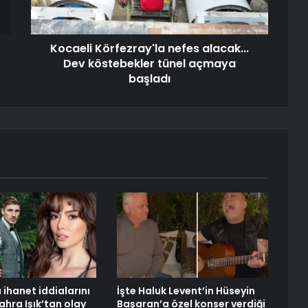
Kocaeli Körfezray'la nefes alacak...
Dev köstebekler tünel açmaya
başladı
 ihanet iddialarını
İşte Haluk Levent’in Hüseyin
ahra Işık’tan olay
Başaran’a özel konser verdiği