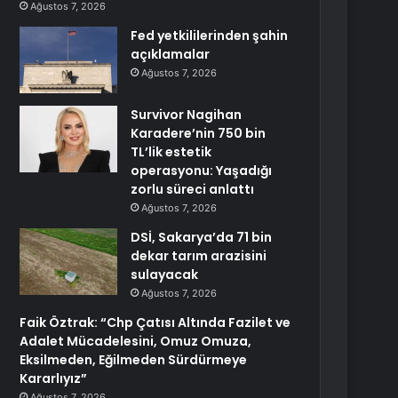
Ağustos 7, 2026
Fed yetkililerinden şahin
açıklamalar
Ağustos 7, 2026
Survivor Nagihan
Karadere’nin 750 bin
TL’lik estetik
operasyonu: Yaşadığı
zorlu süreci anlattı
Ağustos 7, 2026
DSİ, Sakarya’da 71 bin
dekar tarım arazisini
sulayacak
Ağustos 7, 2026
Faik Öztrak: “Chp Çatısı Altında Fazilet ve
Adalet Mücadelesini, Omuz Omuza,
Eksilmeden, Eğilmeden Sürdürmeye
Kararlıyız”
Ağustos 7, 2026