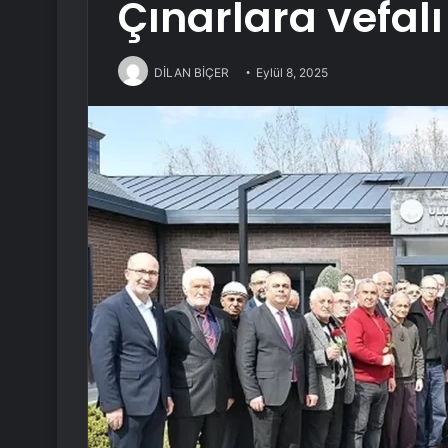
Çınarlara vefal
DİLAN BİÇER
Eylül 8, 2025