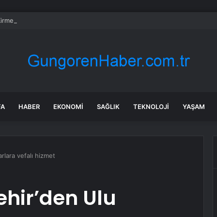
irme ve Kozağaç içme suyu hatları yenileniyor
FA
HABER
EKONOMI
SAĞLIK
TEKNOLOJI
YAŞAM
rlara vefalı hizmet
hir’den Ulu