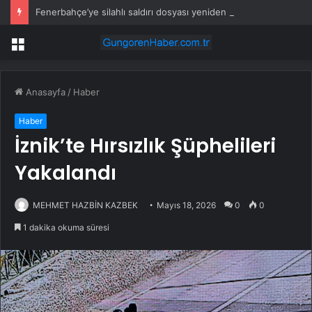
Fenerbahçe’ye silahlı saldırı dosyası yeniden incelenecek
Menü
Anasayfa
/
Haber
Haber
İznik’te Hırsızlık Şüphelileri
Yakalandı
MEHMET HAZBİN KAZBEK
Mayıs 18, 2026
0
0
1 dakika okuma süresi