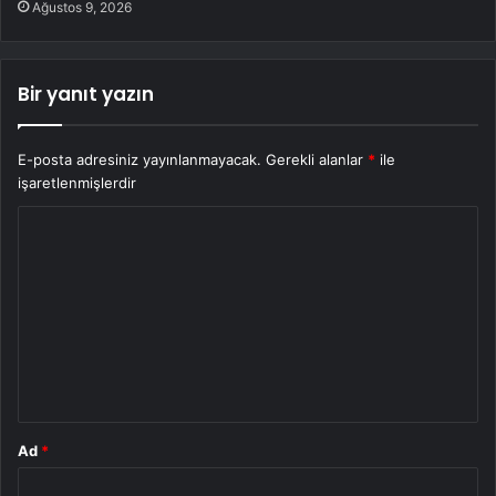
Ağustos 9, 2026
Bir yanıt yazın
E-posta adresiniz yayınlanmayacak.
Gerekli alanlar
*
ile
işaretlenmişlerdir
Y
o
r
u
m
*
Ad
*