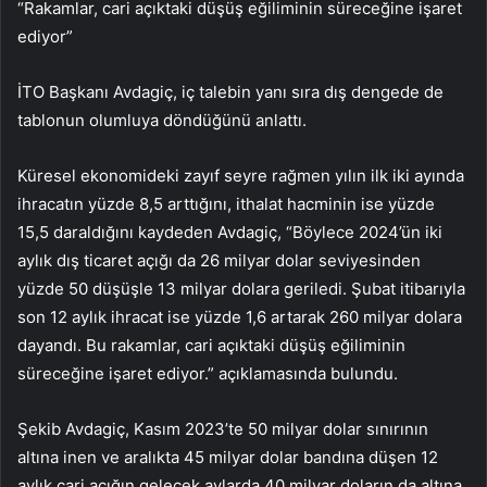
“Rakamlar, cari açıktaki düşüş eğiliminin süreceğine işaret
ediyor”
İTO Başkanı Avdagiç, iç talebin yanı sıra dış dengede de
tablonun olumluya döndüğünü anlattı.
Küresel ekonomideki zayıf seyre rağmen yılın ilk iki ayında
ihracatın yüzde 8,5 arttığını, ithalat hacminin ise yüzde
15,5 daraldığını kaydeden Avdagiç, “Böylece 2024’ün iki
aylık dış ticaret açığı da 26 milyar dolar seviyesinden
yüzde 50 düşüşle 13 milyar dolara geriledi. Şubat itibarıyla
son 12 aylık ihracat ise yüzde 1,6 artarak 260 milyar dolara
dayandı. Bu rakamlar, cari açıktaki düşüş eğiliminin
süreceğine işaret ediyor.” açıklamasında bulundu.
Şekib Avdagiç, Kasım 2023’te 50 milyar dolar sınırının
altına inen ve aralıkta 45 milyar dolar bandına düşen 12
aylık cari açığın gelecek aylarda 40 milyar doların da altına