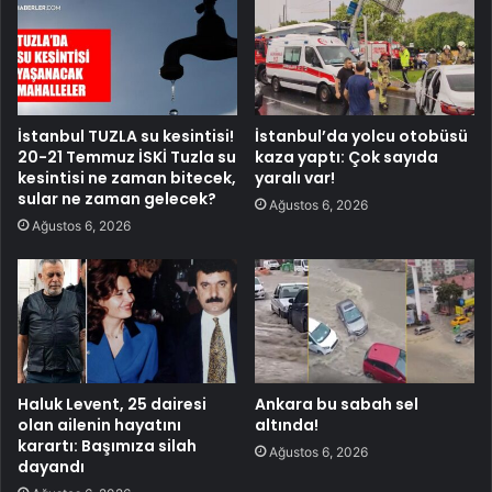
İstanbul TUZLA su kesintisi!
İstanbul’da yolcu otobüsü
20-21 Temmuz İSKİ Tuzla su
kaza yaptı: Çok sayıda
kesintisi ne zaman bitecek,
yaralı var!
sular ne zaman gelecek?
Ağustos 6, 2026
Ağustos 6, 2026
Haluk Levent, 25 dairesi
Ankara bu sabah sel
olan ailenin hayatını
altında!
karartı: Başımıza silah
Ağustos 6, 2026
dayandı