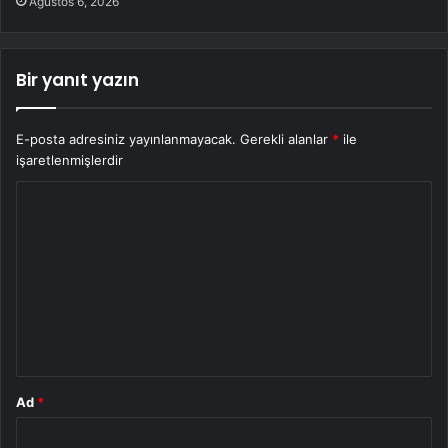
Ağustos 6, 2026
Bir yanıt yazın
E-posta adresiniz yayınlanmayacak.
Gerekli alanlar
*
ile
işaretlenmişlerdir
Y
o
r
u
m
*
Ad
*