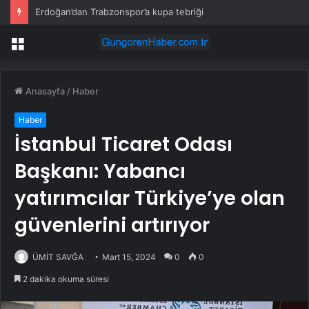
Erdoğan’dan Trabzonspor’a kupa tebriği
Menü
Anasayfa
/
Haber
Haber
İstanbul Ticaret Odası
Başkanı: Yabancı
yatırımcılar Türkiye’ye olan
güvenlerini artırıyor
ÜMİT SAVĞA
Mart 15, 2024
0
0
2 dakika okuma süresi