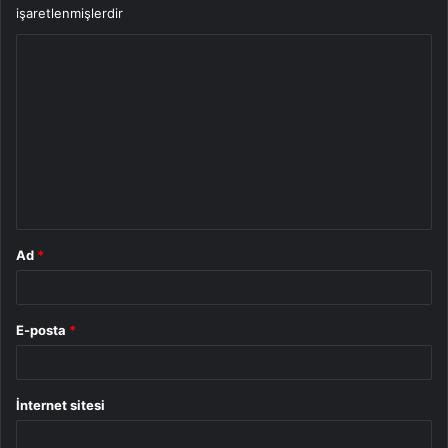
işaretlenmişlerdir
Y
o
r
u
m
*
Ad
*
E-posta
*
İnternet sitesi