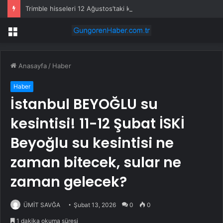
Trimble hisseleri 12 Ağustos’taki kârda %6 hareket edebilir
Menü
Anasayfa
/
Haber
Haber
İstanbul BEYOĞLU su
kesintisi! 11-12 Şubat İSKİ
Beyoğlu su kesintisi ne
zaman bitecek, sular ne
zaman gelecek?
ÜMİT SAVĞA
Şubat 13, 2026
0
0
1 dakika okuma süresi