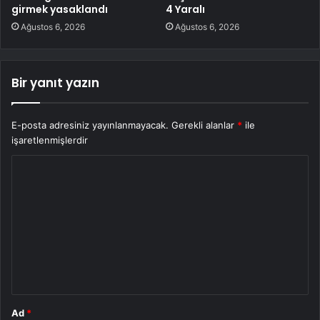
girmek yasaklandı
4 Yaralı
Ağustos 6, 2026
Ağustos 6, 2026
Bir yanıt yazın
E-posta adresiniz yayınlanmayacak.
Gerekli alanlar
*
ile
işaretlenmişlerdir
Y
o
r
u
m
*
Ad
*