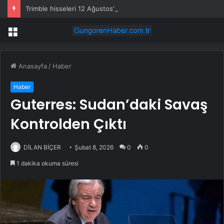
Trimble hisseleri 12 Ağustos’taki kârda %6 hareket edebilir
Menü
Anasayfa
/
Haber
Haber
Guterres: Sudan’daki Savaş
Kontrolden Çıktı
DİLAN BİÇER
Şubat 8, 2026
0
0
1 dakika okuma süresi