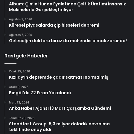
Albüm: Çin’in Hunan Eyaletinde Çeltik Üretimi İnsansız
Makinelerle Gerçekleştiriliyor
Ağustos 7, 2026
Küresel piyasalarda çip hisseleri depremi
Ağustos 7, 2026
Geleceğin doktoru biraz da mühendis olmak zorunda!
Rastgele Haberler
Ocak 25, 2026
Kızılay’ın depremde çadır satması normalmiş
Aralık 9, 2025
Bingöl’de 72 Firari Yakalandı
Mart 13, 2024
Anka Haber Ajansı 13 Mart Çarşamba Gündemi
Temmuz 20, 2026
Steadfast Group, 5,3 milyar dolarlık devralma
teklifinde onay aldı