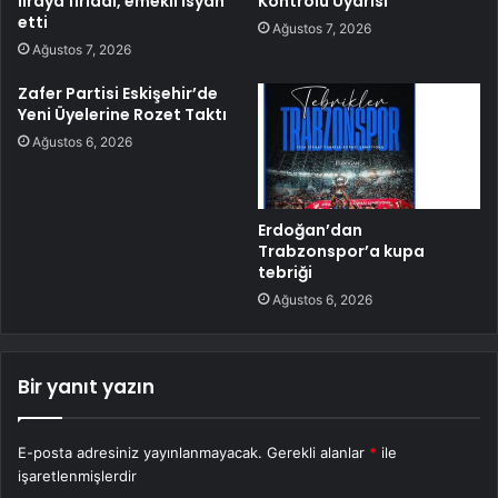
liraya fırladı, emekli isyan
Kontrolü Uyarısı
etti
Ağustos 7, 2026
Ağustos 7, 2026
Zafer Partisi Eskişehir’de
Yeni Üyelerine Rozet Taktı
Ağustos 6, 2026
Erdoğan’dan
Trabzonspor’a kupa
tebriği
Ağustos 6, 2026
Bir yanıt yazın
E-posta adresiniz yayınlanmayacak.
Gerekli alanlar
*
ile
işaretlenmişlerdir