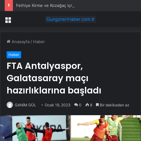
Fethiye Kirme ve Kozağaç içme suyu hatları yenileniyor
Menü
Anasayfa
/
Haber
Haber
FTA Antalyaspor,
Galatasaray maçı
hazırlıklarına başladı
GANİM GÜL
Ocak 19, 2023
0
8
Bir dakikadan az