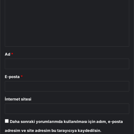
o
r
u
m
*
Ad
*
E-posta
*
İnternet sitesi
Daha sonraki yorumlarımda kullanılması için adım, e-posta
adresim ve site adresim bu tarayıcıya kaydedilsin.