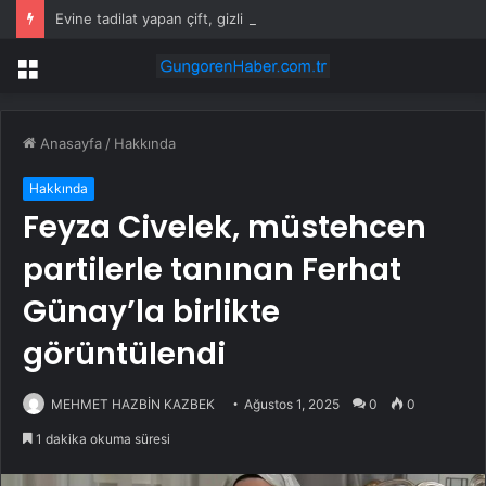
Evine tadilat yapan çift, gizli bölmede deste deste para buldu
Menü
Anasayfa
/
Hakkında
Hakkında
Feyza Civelek, müstehcen
partilerle tanınan Ferhat
Günay’la birlikte
görüntülendi
MEHMET HAZBİN KAZBEK
Ağustos 1, 2025
0
0
1 dakika okuma süresi