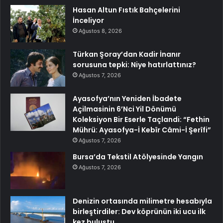
Hasan Altun Fıstık Bahçelerini
İnceliyor
Ağustos 8, 2026
Türkan Şoray’dan Kadir İnanır
sorusuna tepki: Niye hatırlattınız?
Ağustos 7, 2026
Ayasofya’nın Yeniden İbadete
Açilmasinin 6’Nci Yil Dönümü
Koleksiyon Bir Eserle Taçlandi: “Fethin
Mührü: Ayasofya-İ Kebîr Câmi-İ Şerîfi”
Ağustos 7, 2026
Bursa’da Tekstil Atölyesinde Yangın
Ağustos 7, 2026
Denizin ortasında milimetre hesabıyla
birleştirdiler: Dev köprünün iki ucu ilk
kez buluştu