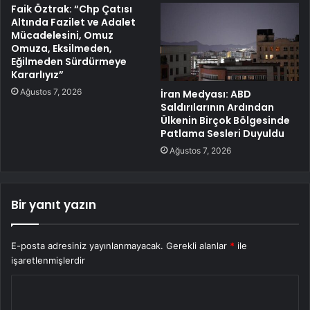
Faik Öztrak: “Chp Çatısı
Altında Fazilet ve Adalet
Mücadelesini, Omuz
Omuza, Eksilmeden,
Eğilmeden Sürdürmeye
Kararlıyız”
Ağustos 7, 2026
İran Medyası: ABD
Saldırılarının Ardından
Ülkenin Birçok Bölgesinde
Patlama Sesleri Duyuldu
Ağustos 7, 2026
Bir yanıt yazın
E-posta adresiniz yayınlanmayacak.
Gerekli alanlar
*
ile
işaretlenmişlerdir
Y
o