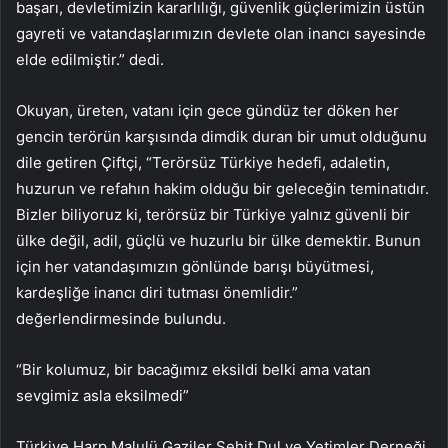
başarı, devletimizin kararlılığı, güvenlik güçlerimizin üstün
gayreti ve vatandaşlarımızın devlete olan inancı sayesinde
elde edilmiştir.” dedi.
Okuyan, üreten, vatanı için gece gündüz ter döken her
gencin terörün karşısında dimdik duran bir umut olduğunu
dile getiren Çiftçi, “Terörsüz Türkiye hedefi, adaletin,
huzurun ve refahın hakim olduğu bir geleceğin teminatıdır.
Bizler biliyoruz ki, terörsüz bir Türkiye yalnız güvenli bir
ülke değil, adil, güçlü ve huzurlu bir ülke demektir. Bunun
için her vatandaşımızın gönlünde barışı büyütmesi,
kardeşliğe inancı diri tutması önemlidir.”
değerlendirmesinde bulundu.
“Bir kolumuz, bir bacağımız eksildi belki ama vatan
sevgimiz asla eksilmedi”
Türkiye Harp Malulü Gaziler Şehit Dul ve Yetimler Derneği