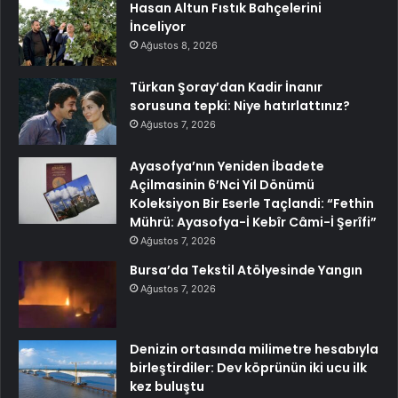
Hasan Altun Fıstık Bahçelerini
İnceliyor
Ağustos 8, 2026
Türkan Şoray’dan Kadir İnanır
sorusuna tepki: Niye hatırlattınız?
Ağustos 7, 2026
Ayasofya’nın Yeniden İbadete
Açilmasinin 6’Nci Yil Dönümü
Koleksiyon Bir Eserle Taçlandi: “Fethin
Mührü: Ayasofya-İ Kebîr Câmi-İ Şerîfi”
Ağustos 7, 2026
Bursa’da Tekstil Atölyesinde Yangın
Ağustos 7, 2026
Denizin ortasında milimetre hesabıyla
birleştirdiler: Dev köprünün iki ucu ilk
kez buluştu