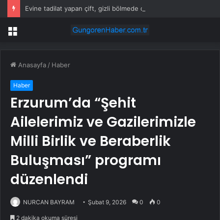
Evine tadilat yapan çift, gizli bölmede deste deste para buldu
Menü
Anasayfa
/
Haber
Haber
Erzurum’da “Şehit
Ailelerimiz ve Gazilerimizle
Milli Birlik ve Beraberlik
Buluşması” programı
düzenlendi
NURCAN BAYRAM
Şubat 9, 2026
0
0
2 dakika okuma süresi