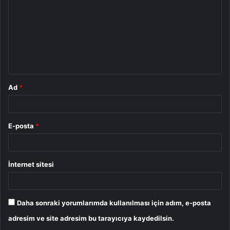
r
u
m
*
Ad
*
E-posta
*
İnternet sitesi
Daha sonraki yorumlarımda kullanılması için adım, e-posta
adresim ve site adresim bu tarayıcıya kaydedilsin.