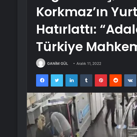
Korkmaz’ın Yurt 
Hatırlattı: “Ada
Türkiye Mahkem
GANİM GÜL
Aralık 11, 2022
Facebook
Twitter
LinkedIn
Tumblr
Pinterest
Reddit