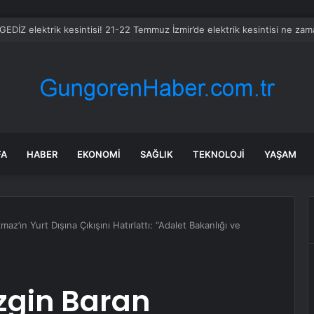
 GEDİZ elektrik kesintisi! 21-22 Temmuz İzmir’de elektrik kesintisi ne za
FA
HABER
EKONOMI
SAĞLIK
TEKNOLOJI
YAŞAM
z’ın Yurt Dışına Çıkışını Hatırlattı: “Adalet Bakanlığı ve
zgin Baran