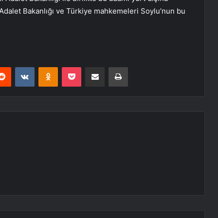
m, Adalet Bakanlığı ve Türkiye mahkemeleri Soylu’nun bu
erest
Reddit
VKontakte
Odnoklassniki
Pocket
E-Posta ile paylaş
Yazdır