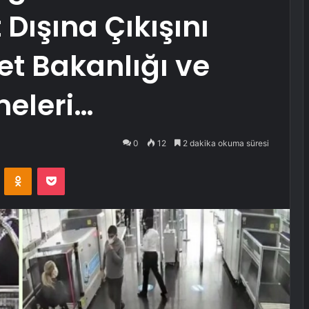
Dışına Çıkışını
let Bakanlığı ve
eleri…
0
12
2 dakika okuma süresi
VKontakte
Odnoklassniki
Pocket