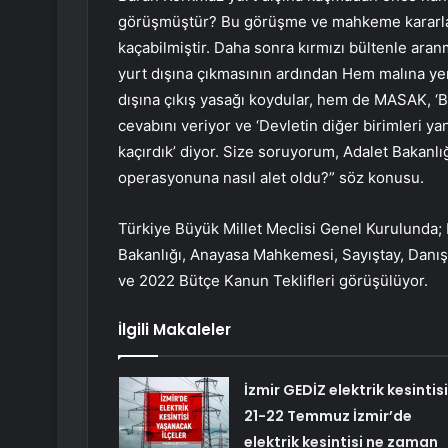
görüşmüştür? Bu görüşme ve mahkeme kararlar
kaçabilmiştir. Daha sonra kırmızı bültenle ara
yurt dışına çıkmasının ardından Hem malına yen
dışına çıkış yasağı koydular, hem de MASAK, ‘
cevabını veriyor ve ‘Devletin diğer birimleri yan
kaçırdık’ diyor. Size soruyorum, Adalet Bakanlı
operasyonuna nasıl alet oldu?” söz konusu.
Türkiye Büyük Millet Meclisi Genel Kurulunda; 
Bakanlığı, Anayasa Mahkemesi, Sayıştay, Danışt
ve 2022 Bütçe Kanun Teklifleri görüşülüyor.
İlgili Makaleler
İzmir GEDİZ elektrik kesintisi
21-22 Temmuz İzmir’de
elektrik kesintisi ne zaman