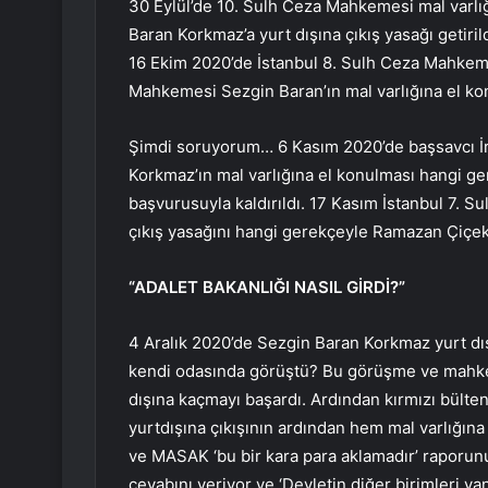
30 Eylül’de 10. Sulh Ceza Mahkemesi mal varlı
Baran Korkmaz’a yurt dışına çıkış yasağı getir
16 Ekim 2020’de İstanbul 8. Sulh Ceza Mahkem
Mahkemesi Sezgin Baran’ın mal varlığına el ko
Şimdi soruyorum… 6 Kasım 2020’de başsavcı İrf
Korkmaz’ın mal varlığına el konulması hangi ge
başvurusuyla kaldırıldı. 17 Kasım İstanbul 7. S
çıkış yasağını hangi gerekçeyle Ramazan Çiçek k
“ADALET BAKANLIĞI NASIL GİRDİ?”
4 Aralık 2020’de Sezgin Baran Korkmaz yurt dı
kendi odasında görüştü? Bu görüşme ve mahke
dışına kaçmayı başardı. Ardından kırmızı bült
yurtdışına çıkışının ardından hem mal varlığın
ve MASAK ‘bu bir kara para aklamadır’ raporun
cevabını veriyor ve ‘Devletin diğer birimleri yan