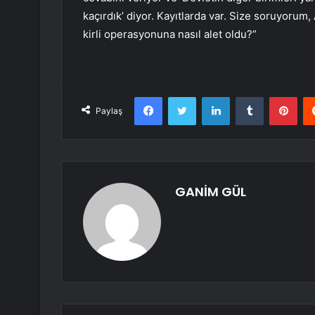
kaçırdık’ diyor. Kayıtlarda var. Size soruyoru
kirli operasyonuna nasıl alet oldu?”
Facebook
Twitter
LinkedIn
Tumblr
Pint
Paylaş
GANİM GÜL