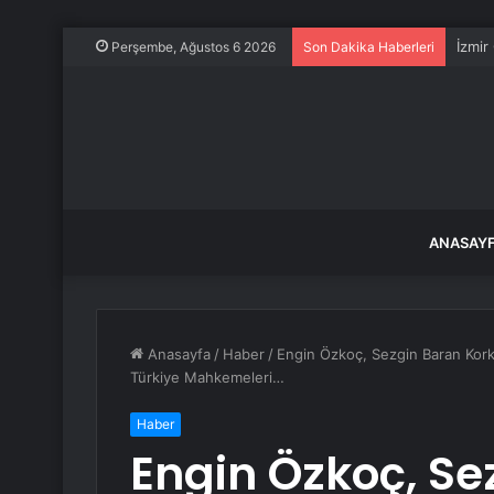
İzmir
Perşembe, Ağustos 6 2026
Son Dakika Haberleri
ANASAY
Anasayfa
/
Haber
/
Engin Özkoç, Sezgin Baran Korkma
Türkiye Mahkemeleri…
Haber
Engin Özkoç, Se