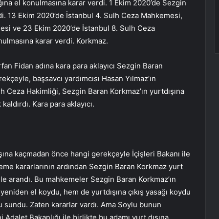
ğına el konulmasına karar verdi. 1 Ekim 2020’de Sezgin
ildi. 13 Ekim 2020’de İstanbul 4. Sulh Ceza Mahkemesi,
esi ve 23 Ekim 2020’de İstanbul 8. Sulh Ceza
nulmasına karar verdi. Korkmaz.
an Fidan adına kara para aklayıcı Sezgin Baran
rekçeyle, başsavcı yardımcısı Hasan Yılmaz’ın
ulh Ceza Hakimliği, Sezgin Baran Korkmaz’ın yurtdışına
aldırdı. Kara para aklayıcı.
şına kaçmadan önce hangi gerekçeyle İçişleri Bakanı ile
me kararlarının ardından Sezgin Baran Korkmaz yurt
enle arandı. Bu mahkemeler Sezgin Baran Korkmaz’ın
a yeniden el koydu, hem de yurtdışına çıkış yasağı koydu
u sundu. Zaten kararlar vardı. Ama Soylu bunun
i Adalet Bakanlığı ile birlikte bu adamı yurt dışına