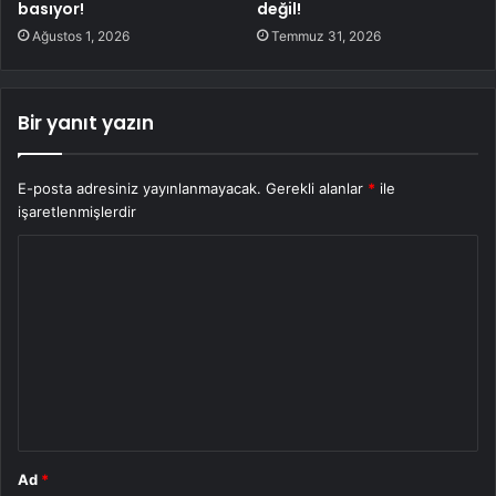
basıyor!
değil!
Ağustos 1, 2026
Temmuz 31, 2026
Bir yanıt yazın
E-posta adresiniz yayınlanmayacak.
Gerekli alanlar
*
ile
işaretlenmişlerdir
Y
o
r
u
m
*
Ad
*