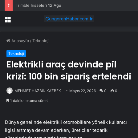
Trimble hisseleri 12 Ağustos’taki kârda %6 hareket edebilir
Menü
Anasayfa
/
Teknoloji
Teknoloji
Elektrikli araç devinde pil
krizi: 100 bin sipariş ertelendi
MEHMET HAZBİN KAZBEK
Mayıs 22, 2026
0
0
1 dakika okuma süresi
Dünya genelinde elektrikli otomobillere yönelik kullanıcı
ilgisi artmaya devam ederken, üreticiler tedarik