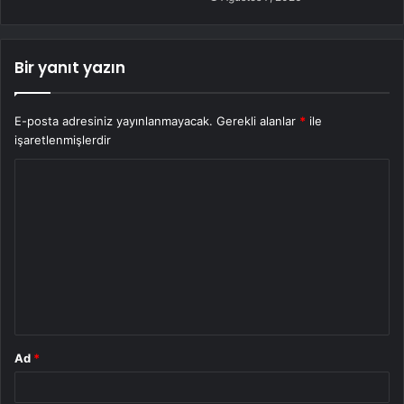
Bir yanıt yazın
E-posta adresiniz yayınlanmayacak.
Gerekli alanlar
*
ile
işaretlenmişlerdir
Y
o
r
u
m
*
Ad
*