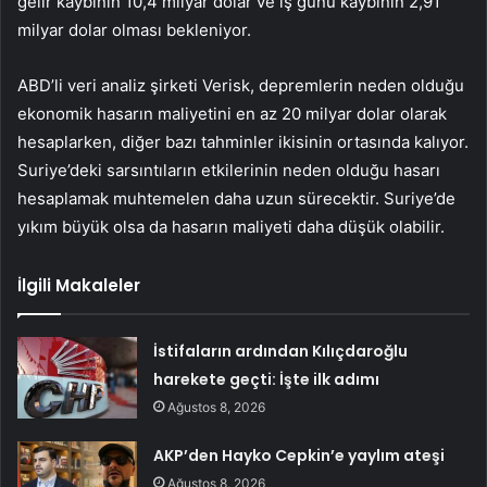
gelir kaybının 10,4 milyar dolar ve iş günü kaybının 2,91
milyar dolar olması bekleniyor.
ABD’li veri analiz şirketi Verisk, depremlerin neden olduğu
ekonomik hasarın maliyetini en az 20 milyar dolar olarak
hesaplarken, diğer bazı tahminler ikisinin ortasında kalıyor.
Suriye’deki sarsıntıların etkilerinin neden olduğu hasarı
hesaplamak muhtemelen daha uzun sürecektir. Suriye’de
yıkım büyük olsa da hasarın maliyeti daha düşük olabilir.
İlgili Makaleler
İstifaların ardından Kılıçdaroğlu
harekete geçti: İşte ilk adımı
Ağustos 8, 2026
AKP’den Hayko Cepkin’e yaylım ateşi
Ağustos 8, 2026