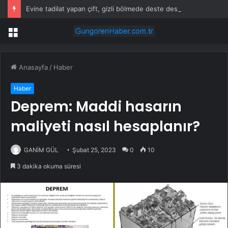
Evine tadilat yapan çift, gizli bölmede deste deste para buldu
Menü
Anasayfa
/
Haber
Haber
Deprem: Maddi hasarın
maliyeti nasıl hesaplanır?
GANİM GÜL
Şubat 25, 2023
0
10
3 dakika okuma süresi