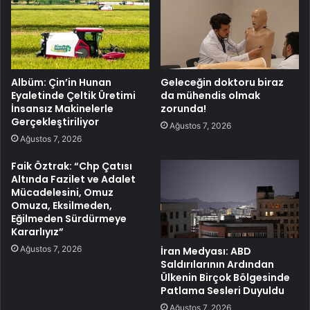
Albüm: Çin’in Hunan
Geleceğin doktoru biraz
Eyaletinde Çeltik Üretimi
da mühendis olmak
İnsansız Makinelerle
zorunda!
Gerçekleştiriliyor
Ağustos 7, 2026
Ağustos 7, 2026
Faik Öztrak: “Chp Çatısı
Altında Fazilet ve Adalet
Mücadelesini, Omuz
Omuza, Eksilmeden,
Eğilmeden Sürdürmeye
Kararlıyız”
Ağustos 7, 2026
İran Medyası: ABD
Saldırılarının Ardından
Ülkenin Birçok Bölgesinde
Patlama Sesleri Duyuldu
Ağustos 7, 2026