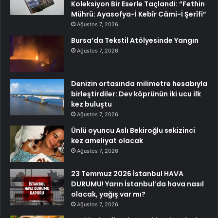
Koleksiyon Bir Eserle Taçlandi: “Fethin
Mührü: Ayasofya-İ Kebîr Câmi-İ Şerîfi”
Ağustos 7, 2026
Bursa’da Tekstil Atölyesinde Yangın
Ağustos 7, 2026
Denizin ortasında milimetre hesabıyla
birleştirdiler: Dev köprünün iki ucu ilk
kez buluştu
Ağustos 7, 2026
Ünlü oyuncu Aslı Bekiroğlu sekizinci
kez ameliyat olacak
Ağustos 7, 2026
23 Temmuz 2026 İstanbul HAVA
DURUMU! Yarın İstanbul’da hava nasıl
olacak, yağış var mı?
Ağustos 7, 2026