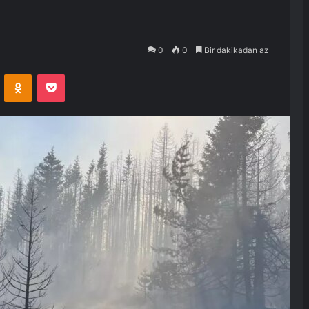
0
0
Bir dakikadan az
VKontakte
Odnoklassniki
Pocket