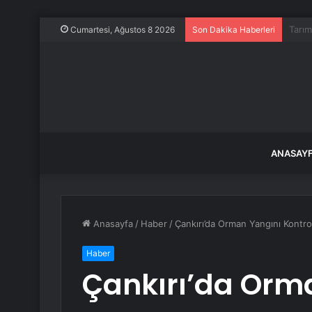
Evine
Cumartesi, Ağustos 8 2026
Son Dakika Haberleri
ANASAY
Anasayfa
/
Haber
/
Çankırı’da Orman Yangını Kontro
Haber
Çankırı’da Orma