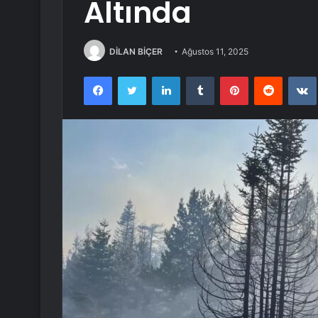
Altında
DİLAN BİÇER
Ağustos 11, 2025
Facebook
Twitter
LinkedIn
Tumblr
Pinterest
Reddit