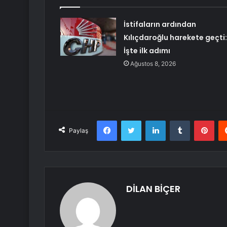
İstifaların ardından
Kılıçdaroğlu harekete geçti:
İşte ilk adımı
Ağustos 8, 2026
Facebook
Twitter
LinkedIn
Tumblr
Pint
Paylaş
DİLAN BİÇER