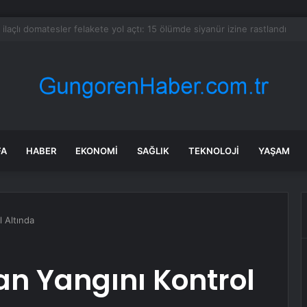
 tadilat yapan çift, gizli bölmede deste deste para buldu
FA
HABER
EKONOMI
SAĞLIK
TEKNOLOJI
YAŞAM
l Altında
n Yangını Kontrol