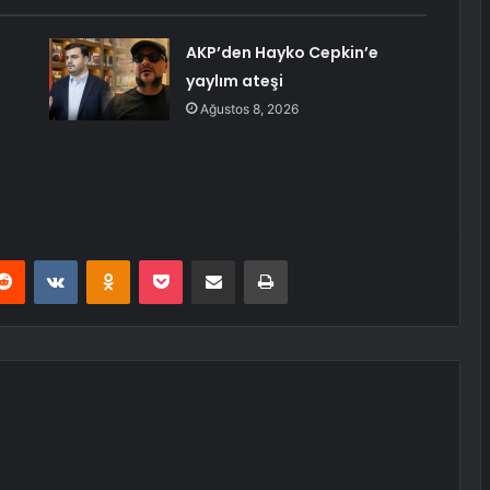
AKP’den Hayko Cepkin’e
yaylım ateşi
Ağustos 8, 2026
erest
Reddit
VKontakte
Odnoklassniki
Pocket
E-Posta ile paylaş
Yazdır