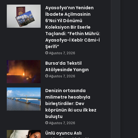
Ayasofya’nın Yeniden
İbadete Açilmasinin
6’Nci Yil Dönümü
Koleksiyon Bir Eserle
Taçlandi: “Fethin Mührü:
Ayasofya-İ Kebîr Câmi-İ
Şerîfi”
Ağustos 7, 2026
Bursa’da Tekstil
Atölyesinde Yangın
Ağustos 7, 2026
Denizin ortasında
milimetre hesabıyla
birleştirdiler: Dev
köprünün iki ucu ilk kez
buluştu
Ağustos 7, 2026
Ünlü oyuncu Aslı