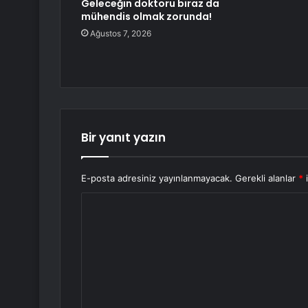
Geleceğin doktoru biraz da
mühendis olmak zorunda!
Ağustos 7, 2026
Bir yanıt yazın
E-posta adresiniz yayınlanmayacak.
Gerekli alanlar
*
i
Y
o
r
u
m
*