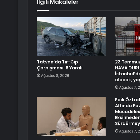
İlgili Makaleler
Tatvan’da Tır-Cip
23 Temmuz
Çarpışması: 6 Yaralı
HAVA DURU
İstanbul’d
Ağustos 8, 2026
olacak, ya
Ağustos 7, 
Faik Öztra
Altında Faz
Mücadeles
Eksilmeden
Sürdürmeye
Ağustos 7, 