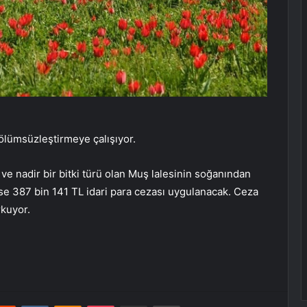
 ölümsüzleştirmeye çalışıyor.
 ve nadir bir bitki türü olan Muş lalesinin soğanından
ise 387 bin 141 TL idari para cezası uygulanacak. Ceza
rkuyor.
erest
Reddit
VKontakte
Odnoklassniki
Pocket
E-Posta ile paylaş
Yazdır