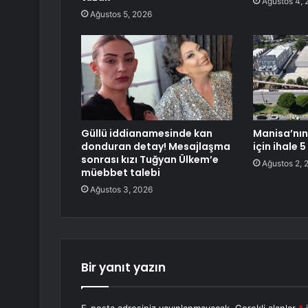
Ağustos 4, 
Ağustos 5, 2026
Güllü iddianamesinde kan
Manisa’nın
donduran detay! Mesajlaşma
için ihale 
sonrası kızı Tuğyan Ülkem’e
Ağustos 2, 
müebbet talebi
Ağustos 3, 2026
Bir yanıt yazın
E-posta adresiniz yayınlanmayacak.
Gerekli alanlar
*
i