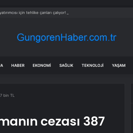
yatırımcısı için tehlike çanları çalıyor! Kritik uyarı geldi
FA
HABER
EKONOMI
SAĞLIK
TEKNOLOJI
YAŞAM
7 bin TL
rmanın cezası 387