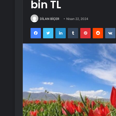
bin TL
DİLAN BİÇER
Nisan 22, 2024
Facebook
Twitter
LinkedIn
Tumblr
Pinterest
Reddit