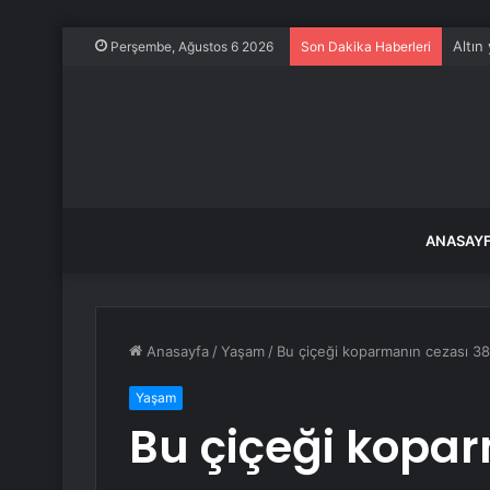
Altın 
Perşembe, Ağustos 6 2026
Son Dakika Haberleri
ANASAY
Anasayfa
/
Yaşam
/
Bu çiçeği koparmanın cezası 38
Yaşam
Bu çiçeği kopa