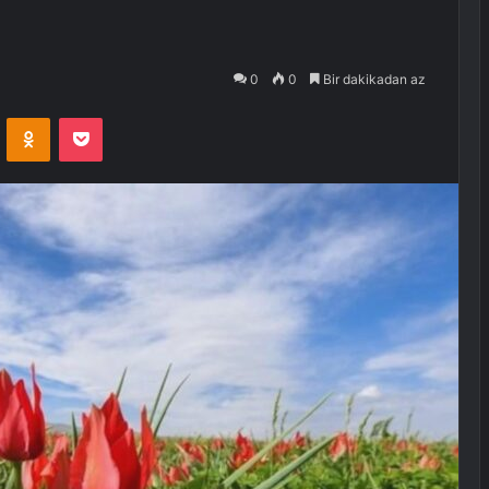
0
0
Bir dakikadan az
VKontakte
Odnoklassniki
Pocket