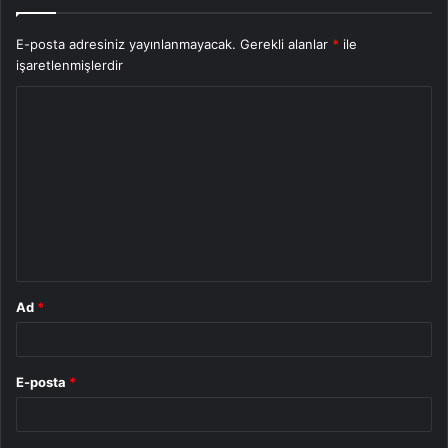
E-posta adresiniz yayınlanmayacak.
Gerekli alanlar
*
ile
işaretlenmişlerdir
Y
o
r
u
m
*
Ad
*
E-posta
*