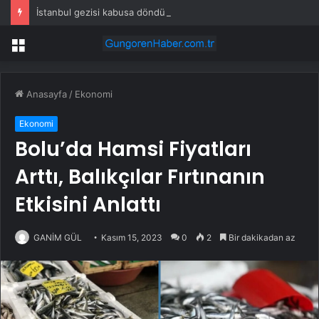
İstanbul gezisi kabusa döndü! Rus turistten “Welcome to Türkiye” göndermesi
Menü
Anasayfa
/
Ekonomi
Ekonomi
Bolu’da Hamsi Fiyatları
Arttı, Balıkçılar Fırtınanın
Etkisini Anlattı
GANİM GÜL
Kasım 15, 2023
0
2
Bir dakikadan az