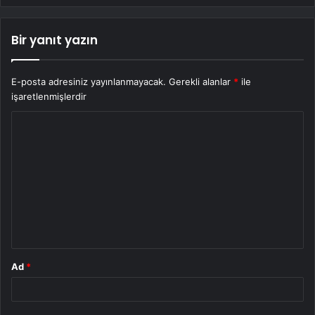
Bir yanıt yazın
E-posta adresiniz yayınlanmayacak.
Gerekli alanlar
*
ile
işaretlenmişlerdir
Y
o
r
u
m
*
Ad
*