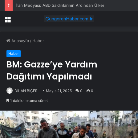
İran Medyası: ABD Saldırılarının Ardından Ülkenin Birçok Bölgesinde Patlama Sesleri Duyuldu
Menü
Anasayfa
/
Haber
Haber
BM: Gazze’ye Yardım
Dağıtımı Yapılmadı
DİLAN BİÇER
Mayıs 21, 2025
0
0
1 dakika okuma süresi