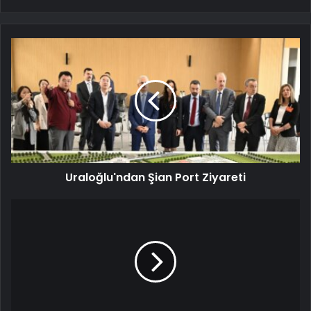
Uraloğlu'ndan Şian Port Ziyareti