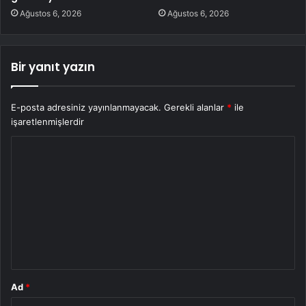
Ağustos 6, 2026
Ağustos 6, 2026
Bir yanıt yazın
E-posta adresiniz yayınlanmayacak.
Gerekli alanlar
*
ile
işaretlenmişlerdir
Y
o
r
u
m
*
Ad
*