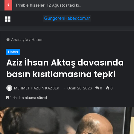
Trimble hisseleri 12 Ağustos’taki kârda %6 hareket edebilir
Menü
Anasayfa
/
Haber
Haber
Aziz İhsan Aktaş davasında
basın kısıtlamasına tepki
MEHMET HAZBİN KAZBEK
Ocak 28, 2026
0
0
1 dakika okuma süresi