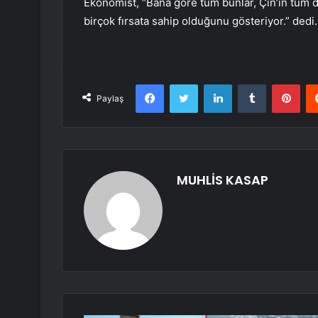
Ekonomist, “Bana göre tüm bunlar, Çin’in tüm d
birçok fırsata sahip olduğunu gösteriyor.” dedi.
Facebook
Twitter
LinkedIn
Tumblr
Pint
Paylaş
MUHLİS KASAP