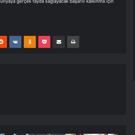
ünyaya gerçek fayda sağlayacak başarılı kalkınma için
erest
Reddit
VKontakte
Odnoklassniki
Pocket
E-Posta ile paylaş
Yazdır