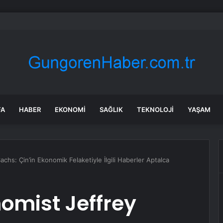
 tadilat yapan çift, gizli bölmede deste deste para buldu
FA
HABER
EKONOMI
SAĞLIK
TEKNOLOJI
YAŞAM
chs: Çin’in Ekonomik Felaketiyle İlgili Haberler Aptalca
nomist Jeffrey