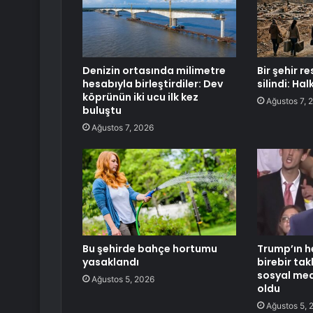
Denizin ortasında milimetre
Bir şehir 
hesabıyla birleştirdiler: Dev
silindi: Hal
köprünün iki ucu ilk kez
Ağustos 7, 
buluştu
Ağustos 7, 2026
Bu şehirde bahçe hortumu
Trump’ın h
yasaklandı
birebir ta
sosyal me
Ağustos 5, 2026
oldu
Ağustos 5, 