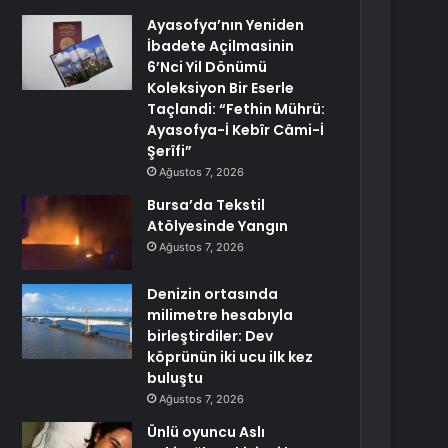
Ayasofya’nın Yeniden
İbadete Açilmasinin
6’Nci Yil Dönümü
Koleksiyon Bir Eserle
Taçlandi: “Fethin Mührü:
Ayasofya-İ Kebîr Câmi-İ
Şerîfi”
Ağustos 7, 2026
Bursa’da Tekstil
Atölyesinde Yangın
Ağustos 7, 2026
Denizin ortasında
milimetre hesabıyla
birleştirdiler: Dev
köprünün iki ucu ilk kez
buluştu
Ağustos 7, 2026
Ünlü oyuncu Aslı