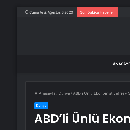
Evine
Cumartesi, Ağustos 8 2026
Son Dakika Haberleri
ANASAY
Anasayfa
/
Dünya
/
ABD’li Ünlü Ekonomist Jeffrey Sa
Dünya
ABD’li Ünlü Eko