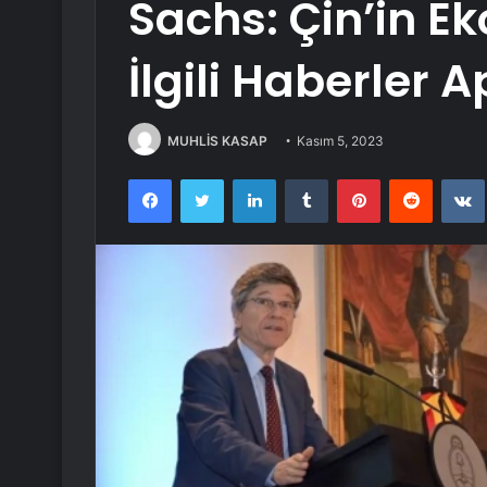
Sachs: Çin’in E
İlgili Haberler 
MUHLİS KASAP
Kasım 5, 2023
Facebook
Twitter
LinkedIn
Tumblr
Pinterest
Reddit