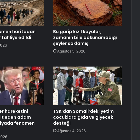
resmen haritadan
Bu garip kızıl kayalar,
k tahliye edildi
zamanın bile dokunamadığı
şeyler saklamış
2026
Ağustos 5, 2026
er hareketini
TSK’dan Somali’deki yetim
klit eden adam
çocuklara gıda ve giyecek
dyada fenomen
desteği
Ağustos 4, 2026
2026