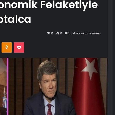
konomik Felaketiyle
Aptalca
0
0
1 dakika okuma süresi
VKontakte
Odnoklassniki
Pocket