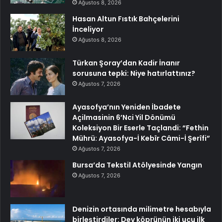
Ağustos 8, 2026
Hasan Altun Fıstık Bahçelerini
İnceliyor
Ağustos 8, 2026
Türkan Şoray’dan Kadir İnanır
sorusuna tepki: Niye hatırlattınız?
Ağustos 7, 2026
Ayasofya’nın Yeniden İbadete
Açilmasinin 6’Nci Yil Dönümü
Koleksiyon Bir Eserle Taçlandi: “Fethin
Mührü: Ayasofya-İ Kebîr Câmi-İ Şerîfi”
Ağustos 7, 2026
Bursa’da Tekstil Atölyesinde Yangın
Ağustos 7, 2026
Denizin ortasında milimetre hesabıyla
birleştirdiler: Dev köprünün iki ucu ilk