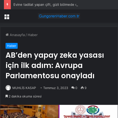
Evine tadilat yapan çift, gizli bölmede deste deste para buldu
Menü
Anasayfa
/
Haber
Haber
AB’den yapay zeka yasası
için ilk adım: Avrupa
Parlamentosu onayladı
MUHLİS KASAP
Temmuz 3, 2023
0
9
2 dakika okuma süresi