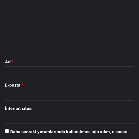
o
r
u
m
*
Ad
*
E-posta
*
İnternet sitesi
Daha sonraki yorumlarımda kullanılması için adım, e-posta