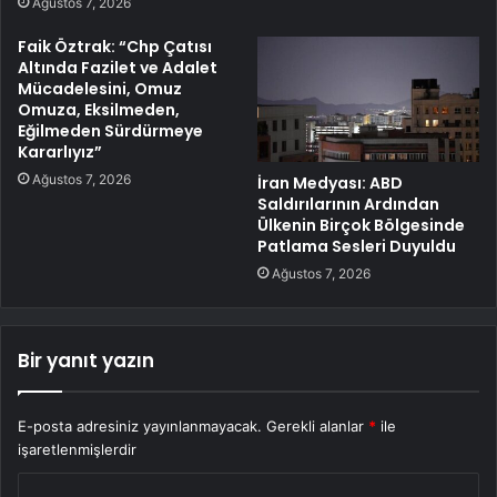
Ağustos 7, 2026
Faik Öztrak: “Chp Çatısı
Altında Fazilet ve Adalet
Mücadelesini, Omuz
Omuza, Eksilmeden,
Eğilmeden Sürdürmeye
Kararlıyız”
Ağustos 7, 2026
İran Medyası: ABD
Saldırılarının Ardından
Ülkenin Birçok Bölgesinde
Patlama Sesleri Duyuldu
Ağustos 7, 2026
Bir yanıt yazın
E-posta adresiniz yayınlanmayacak.
Gerekli alanlar
*
ile
işaretlenmişlerdir
Y